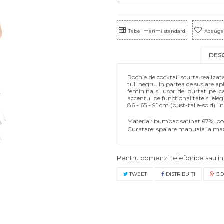
Tabel marimi standard
Adauga 
DES
Rochie de cocktail scurta realiza
tull negru. In partea de sus are ap
feminina si usor de purtat pe ca
accentul pe functionalitate si el
86 - 65 - 91 cm (bust-talie-sold). I
Material: bumbac satinat 67%, po
Curatare: spalare manuala la m
Pentru comenzi telefonice sau in
TWEET
DISTRIBUIŢI
GO