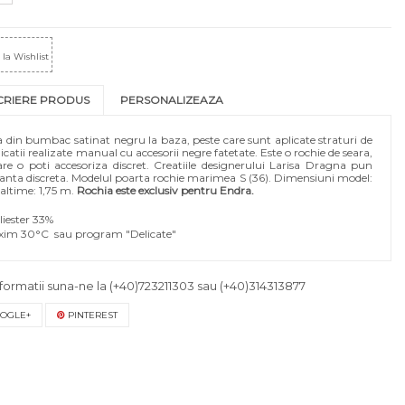
la Wishlist
CRIERE PRODUS
PERSONALIZEAZA
ta din bumbac satinat negru la baza, peste care sunt aplicate straturi de
licatii realizate manual cu accesorii negre fatetate. Este o rochie de seara,
re o poti accesoriza discret. Creatiile designerului Larisa Dragna pun
eganta discreta. Modelul poarta rochie marimea S (36). Dimensiuni model:
naltime: 1,75 m.
Rochia este exclusiv pentru Endra.
liester 33%
axim 30°C sau program "Delicate"
formatii suna-ne la
(+40)723211303
sau
(+40)314313877
OGLE+
PINTEREST