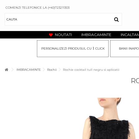
COMENZI TELEFONICE LA (+40)723211303
NOUTATI
IMBRACAMINTE
INCALTA
1
PERSONALIZEZI PRODUSUL CU
CLICK
BANII INAPO
IMBRACAMINTE
Rochii
Rochie cocktail tull negru si aplicatii
RO