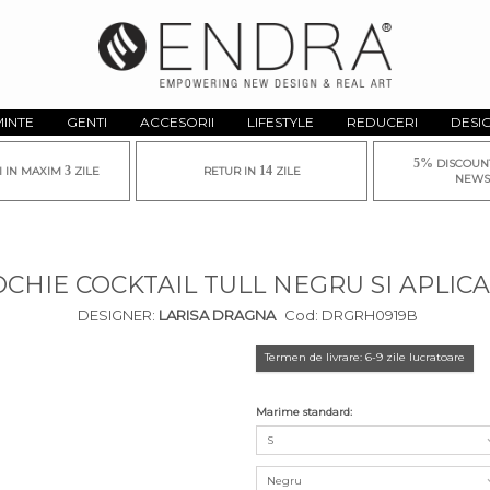
MINTE
GENTI
ACCESORII
LIFESTYLE
REDUCERI
DESI
5%
DISCOUN
3
14
I IN MAXIM
ZILE
RETUR IN
ZILE
NEWS
CHIE COCKTAIL TULL NEGRU SI APLICA
DESIGNER:
LARISA DRAGNA
Cod:
DRGRH0919B
Termen de livrare: 6-9 zile lucratoare
Marime standard:
S
Negru