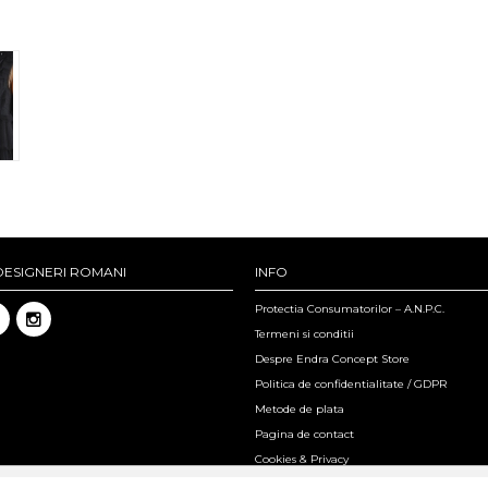
DESIGNERI ROMANI
INFO
Protectia Consumatorilor – A.N.P.C.
Termeni si conditii
Despre Endra Concept Store
Politica de confidentialitate / GDPR
Metode de plata
Pagina de contact
Cookies & Privacy