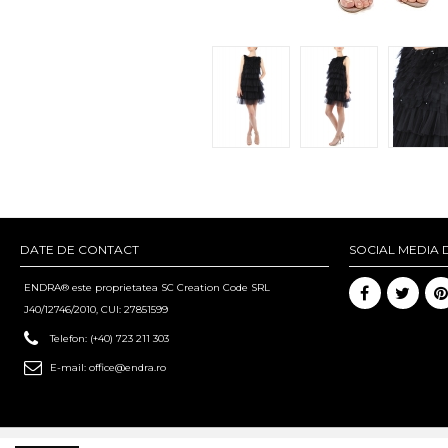
DATE DE CONTACT
SOCIAL MEDIA 
ENDRA® este proprietatea SC Creation Code SRL
J40/12746/2010, CUI: 27851599
Telefon:
(+40) 723 211 303
E-mail:
office@endra.ro