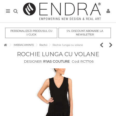
PERSONALIZEZI PRODUSUL CU
DISCOUNT ABONARE LA
5%
CLICK
NEWSLETTER
1
IMBRACAMINTE
Rochii
Rochie lunga cu volane
ROCHIE LUNGA CU VOLANE
DESIGNER:
R'IAS COUTURE
Cod:
RC7706