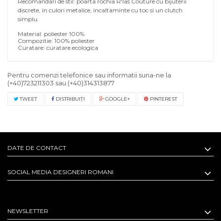
Recomandari de stil: poarta rochia R'Ias Couture cu bijuterii
discrete, in culori metalice, incaltaminte cu toc si un clutch
simplu
Material: poliester 100%
Compozitie: 100% poliester
Curatare: curatare ecologica
Pentru comenzi telefonice sau informatii suna-ne la
(+40)723211303
sau
(+40)314313877
TWEET
DISTRIBUIŢI
GOOGLE+
PINTEREST
DATE DE CONTACT
SOCIAL MEDIA DESIGNERI ROMANI
NEWSLETTER