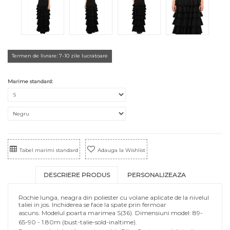
Termen de livrare: 7-10 zile lucratoare
Marime standard:
Tabel marimi standard
Adauga la Wishlist
DESCRIERE PRODUS
PERSONALIZEAZA
Rochie lunga, neagra din poliester cu volane aplicate de la nivelul
taliei in jos. Inchiderea se face la spate prin fermoar
ascuns.
Modelul poarta marimea S(36). Dimensiuni model: 89-
65-90 - 1.80m (bust-talie-sold-inaltime).