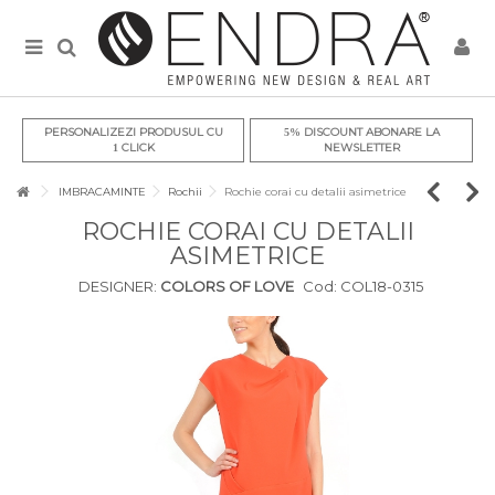
PERSONALIZEZI PRODUSUL CU
DISCOUNT ABONARE LA
5%
CLICK
NEWSLETTER
1
IMBRACAMINTE
Rochii
Rochie corai cu detalii asimetrice
ROCHIE CORAI CU DETALII
ASIMETRICE
DESIGNER:
COLORS OF LOVE
Cod:
COL18-0315