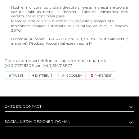
Rochie midi corai cu croiala dreapta si lejera, maneca are croiala
cazuta, fald asimetric la decolteu. Taietura asimetrica este
accentuata in zona taliei joase.
Material: jerse plin 95% bumbac, 5% polyester; necaptusita
Intretinere: spalare automata sau curatare chimica la maxim
30°C
Dimensiuni model: 89-65-90 cm / 1,80 m (bust-talie-sold /
inaltime). Produsul fotografiat este masura M
Pentru comenzi telefonice sau informatii suna-ne la
(+40)723211303
sau
(+40)314313877
TWEET
DISTRIBUIŢI
GOOGLE+
PINTEREST
DATE DE CONTACT
SOCIAL MEDIA DESIGNERI ROMANI