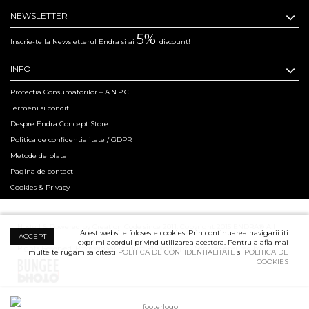
NEWSLETTER
5%
Inscrie-te la Newsletterul Endra si ai
discount!
INFO
Protectia Consumatorilor – A.N.P.C.
Termeni si conditii
Despre Endra Concept Store
Politica de confidentialitate / GDPR
Metode de plata
Pagina de contact
Cookies & Privacy
Hosted & Powered by Creation Code since 2011. Copyright 2015 ENDRA® All
Acest website foloseste cookies. Prin continuarea navigarii iti
ACCEPT
exprimi acordul privind utilizarea acestora. Pentru a afla mai
Rights Reserved.
Professional Product Photography Services ensured by
multe te rugam sa citesti
POLITICA DE CONFIDENTIALITATE
si
POLITICA DE
COOKIES