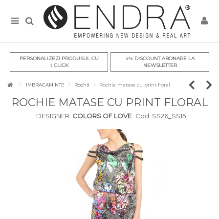
PERSONALIZEZI PRODUSUL CU
DISCOUNT ABONARE LA
5%
CLICK
NEWSLETTER
1
IMBRACAMINTE
Rochii
Rochie matase cu print floral
ROCHIE MATASE CU PRINT FLORAL
DESIGNER:
COLORS OF LOVE
Cod:
SS26_SS15