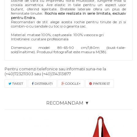
Rochie de vara cu imprimeu floral multicolor, lungime midi si
croiala asimetrica. Are elastic in talie pentru un aspect usor
bufant, oferind lejeritate. Bretelele laterale ofera un plus de
feminitate tinutei.
Rochia este realizata in serie limitata, exclusiv
pentru Endra.
Recomandari de stil: alege acesta rochie pentru tinute de zi si
combin-o cu sandale cu toc si o geanta sac.
Material: matase 100%; captuseala: 100% vascoza gri
Intretinere: curatare profesionala
Dimensiuni model: 89-65-90 cm/1,80m (bust-talie-
sold/inaltime). Produsul fotografiat este masura M(38).
Pentru comenzi telefonice sau informatii suna-ne la
(+40)723211303
sau
(+40)314313877
TWEET
DISTRIBUIŢI
GOOGLE+
PINTEREST
RECOMANDAM ▼