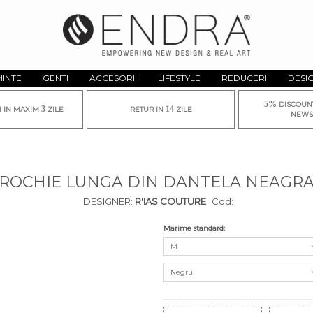
MINTE
GENTI
ACCESORII
LIFESTYLE
REDUCERI
DESI
5%
DISCOUN
3
14
I IN MAXIM
ZILE
RETUR IN
ZILE
NEWS
ROCHIE LUNGA DIN DANTELA NEAGR
DESIGNER:
R'IAS COUTURE
Cod:
Marime standard:
M
Negru