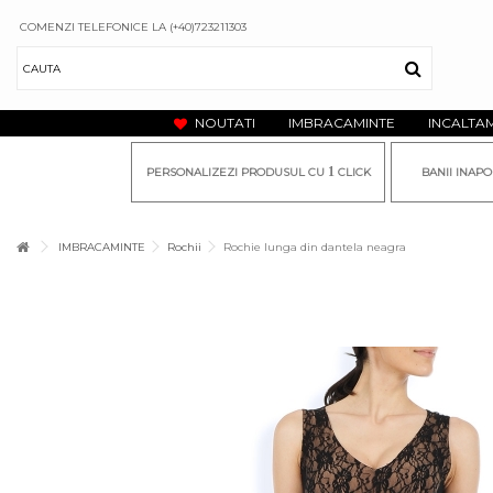
COMENZI TELEFONICE LA (+40)723211303
NOUTATI
IMBRACAMINTE
INCALTA
1
PERSONALIZEZI PRODUSUL CU
CLICK
BANII INAPO
IMBRACAMINTE
Rochii
Rochie lunga din dantela neagra