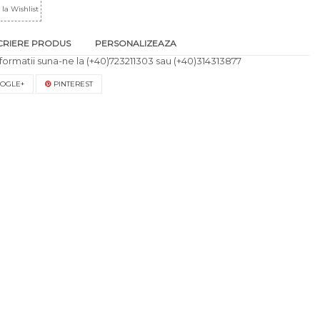
la Wishlist
CRIERE PRODUS
PERSONALIZEAZA
formatii suna-ne la
(+40)723211303
sau
(+40)314313877
OGLE+
PINTEREST