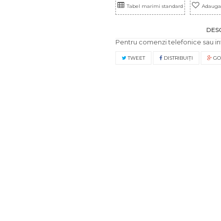
Tabel marimi standard
Adauga 
DES
Pentru comenzi telefonice sau in
TWEET
DISTRIBUIŢI
GO