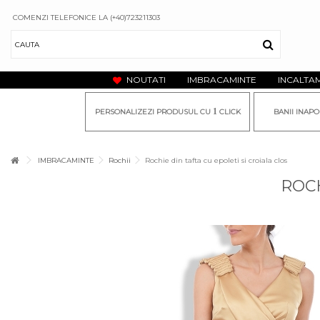
COMENZI TELEFONICE LA (+40)723211303
NOUTATI
IMBRACAMINTE
INCALTA
1
PERSONALIZEZI PRODUSUL CU
CLICK
BANII INAPO
IMBRACAMINTE
Rochii
Rochie din tafta cu epoleti si croiala clos
ROCH