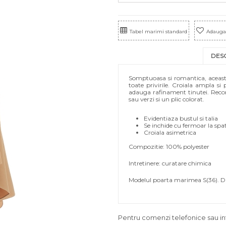
Tabel marimi standard
Adauga 
DES
Somptuoasa si romantica, aceasta 
toate privirile. Croiala ampla si 
adauga rafinament tinutei. Recoma
sau verzi si un plic colorat.
Evidentiaza bustul si talia
Se inchide cu fermoar la spat
Croiala asimetrica
Compozitie: 100% polyester
Intretinere: curatare chimica
Modelul poarta marimea S(36). Di
Pentru comenzi telefonice sau in