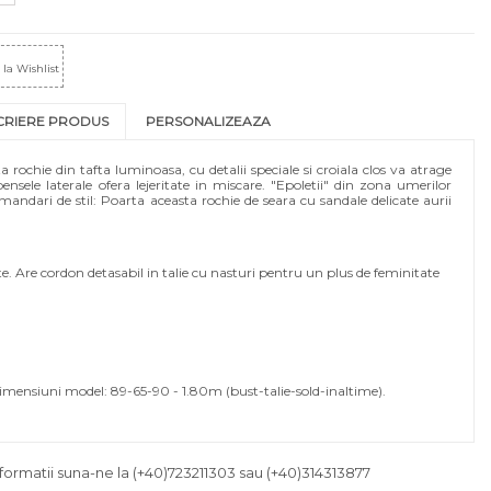
la Wishlist
CRIERE PRODUS
PERSONALIZEAZA
rochie din tafta luminoasa, cu detalii speciale si croiala clos va atrage
pensele laterale ofera lejeritate in miscare. "Epoletii" din zona umerilor
ndari de stil: Poarta aceasta rochie de seara cu sandale delicate aurii
e. Are cordon detasabil in talie cu nasturi pentru un plus de feminitate
mensiuni model: 89-65-90 - 1.80m (bust-talie-sold-inaltime).
formatii suna-ne la
(+40)723211303
sau
(+40)314313877