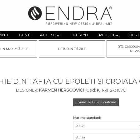
MINTE
GENTI
ACCESORII
LIFESTYLE
REDUCERI
DESI
5%
DISCOUN
3
14
I IN MAXIM
ZILE
RETUR IN
ZILE
NEWS
IE DIN TAFTA CU EPOLETI SI CROIALA
DESIGNER:
KARMEN HERSCOVICI
Cod:
KH-RH2-3107C
Livrare: 6-8 zile lucratoare
Marime standard:
XS(34)
Auriu