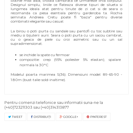
Rochie midi alba, croiala cambrata ce urmareste linia corpului.
Designul simplu, liniile ce flateaza diverse tipuri de silueta si
lungimea ideala atat pentru tinute de zi cat si de seara o
recomanda ca piesa esentiala pentru garderoba ta. Rochia
semnata Andreea Cretu poate fi "baza" pentru diverse
combinatii elegante sau casual.
La birou o poti purta cu sandale sau pantofi cu toc subtire sau
mediu si bijuterii aurii. Seara o poti purta cu un sacou cambrat,
cu o geaca de piele cu croi asimetric sau cu un sal
supradimensionat.
se inchide la spate cu fermoar
compozitie: crep (95% poliester 5% elastan); spalare
normala la 30°C
Modelul poarta marimea S(36). Dimensiuni model: 89-65-90 -
1.80m (bust-talie-sold-inaltime).
Pentru comenzi telefonice sau informatii suna-ne la
(+40)723211303
sau
(+40)314313877
TWEET
DISTRIBUIŢI
GOOGLE+
PINTEREST