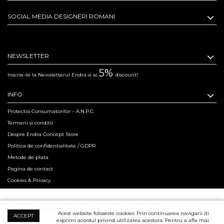
SOCIAL MEDIA DESIGNERI ROMANI
NEWSLETTER
5%
Inscrie-te la Newsletterul Endra si ai
discount!
INFO
Protectia Consumatorilor – A.N.P.C.
Termeni si conditii
Despre Endra Concept Store
Politica de confidentialitate / GDPR
Metode de plata
Pagina de contact
Cookies & Privacy
Hosted & Powered by Creation Code since 2011. Copyright 2015 ENDRA® All
Acest website foloseste cookies. Prin continuarea navigarii iti
ACCEPT
exprimi acordul privind utilizarea acestora. Pentru a afla mai