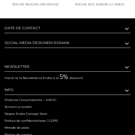
ROCHIE NEAGRA DIN MATASE
ROCHIE ROZ SOMON CU JABOU
DATE DE CONTACT
SOCIAL MEDIA DESIGNERI ROMANI
NEWSLETTER
5%
Inscrie-te la Newsletterul Endra si ai
discount!
INFO
Protectia Consumatorilor – A.N.P.C.
Termeni si conditii
Despre Endra Concept Store
Politica de confidentialitate / GDPR
Metode de plata
Pagina de contact