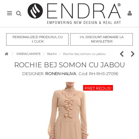
PERSONALIZEZI PRODUSUL CU
DISCOUNT ABONARE LA
5%
CLICK
NEWSLETTER
1
IMBRACAMINTE
Rochii
Rochie bej somon cu jabou
ROCHIE BEJ SOMON CU JABOU
DESIGNER:
RONEN HALIVA
Cod:
RH-RH3-2709E
PRET REDUS!