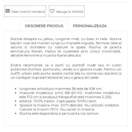
Tabel marimi standard
Adauga la Wishlist
DESCRIERE PRODUS
PERSONALIZEAZA
Rochie dreapta cu jabou, lungime midi, cu basc in talie. Rochia
bej din voal are maneci lungi cu mansete inguste, fermoar lateral
ascuns si inchidere cu nasture la spate. Rochia ce poarta
semnatura Ronen Haliva te cucereste prin croiul minimalist,
detaliile feminine si nuanta foarte delicata.
Endra recomanda sa o porti cu pantofi nude sau in culori
puternice (fuchsia, portocaliu, verde) si o geanta nude. Pentru un
outfit urban poti purta acesta rochie bej cu cizme sau bocanci si
un cardigan supradimensionat sau o geaca din piele.
lungimea articolului marimea 38 este de 108 cm.
masurile modelului (cm): 88-60-90. Inaltimea modelului
este 172 cm si produsul fotografiat este marimea S (36).
exterior: 100% nailon. Captuseala: 100% raion.
Spalare la masina max. 30°c delicate. Nu utilizati inalbitor.
Calcare la maxim 110°c. Nu uscati in masina.
Rochia este disponibila si pe nuanta roz somon