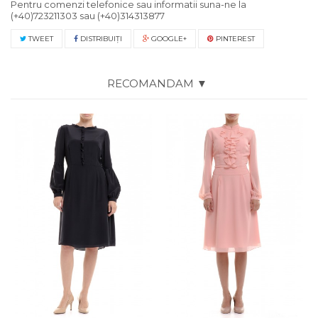
Pentru comenzi telefonice sau informatii suna-ne la
(+40)723211303
sau
(+40)314313877
TWEET
DISTRIBUIŢI
GOOGLE+
PINTEREST
RECOMANDAM ▼