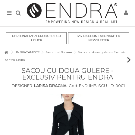
PERSONALIZEZI PRODUSUL CU
DISCOUNT ABONARE LA
5%
CLICK
NEWSLETTER
1
IMBRACAMINTE
Sacouri si Blazere
Sacou cu doua gulere - Exclusiv
pentru Endra
SACOU CU DOUA GULERE -
EXCLUSIV PENTRU ENDRA
DESIGNER:
LARISA DRAGNA
Cod:
END-IMB-SCU-LD-0001