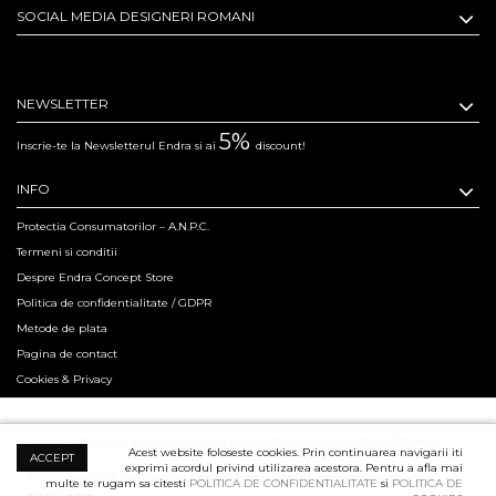
SOCIAL MEDIA DESIGNERI ROMANI
NEWSLETTER
5%
Inscrie-te la Newsletterul Endra si ai
discount!
INFO
Protectia Consumatorilor – A.N.P.C.
Termeni si conditii
Despre Endra Concept Store
Politica de confidentialitate / GDPR
Metode de plata
Pagina de contact
Cookies & Privacy
Hosted & Powered by Creation Code since 2011. Copyright 2015 ENDRA® All
Acest website foloseste cookies. Prin continuarea navigarii iti
ACCEPT
exprimi acordul privind utilizarea acestora. Pentru a afla mai
Rights Reserved.
Professional Product Photography Services ensured by
multe te rugam sa citesti
POLITICA DE CONFIDENTIALITATE
si
POLITICA DE