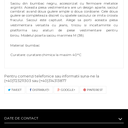
Sacou din bumbac negru, accesorizat cu fermoare metalice
argintii. Aceasta piesa vestimentara are un design aparte, sacoul
cambrat avand doua gulere ample si doua cordoane. Cele doua
gulere se completeaza discret cu spatele sacoului ce imita croiala
fracului. Sacoul este captusit.
Alege sa porti aceasta piesa
vestimentara versatila cu jeans, tricou si incaltaminte cu
platforma sau alaturi de piese vestimentare pentru
birou.
Modelul poarta sacou marimea M (38).
Material: bumbac
Curatare: curatare chimica la maxim 40°C
Pentru comenzi telefonice sau informatii suna-ne la
(+40)723211303
sau
(+40)314313877
TWEET
DISTRIBUIŢI
GOOGLE+
PINTEREST
DATE DE CONTACT