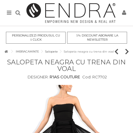
PERSONALIZEZI PRODUSUL CU
DISCOUNT ABONARE LA
5%
CLICK
NEWSLETTER
1
IMBRACAMINTE
Salopete
Salopeta neagra cu trena din voal
SALOPETA NEAGRA CU TRENA DIN
VOAL
DESIGNER:
R'IAS COUTURE
Cod:
RC7702