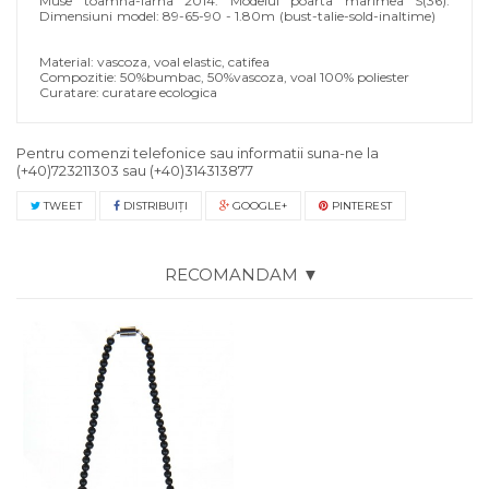
Muse toamna-iarna 2014. Modelul poarta marimea S(36).
Dimensiuni model: 89-65-90 - 1.80m (bust-talie-sold-inaltime)
Material: vascoza, voal elastic, catifea
Compozitie: 50%bumbac, 50%vascoza, voal 100% poliester
Curatare: curatare ecologica
Pentru comenzi telefonice sau informatii suna-ne la
(+40)723211303
sau
(+40)314313877
TWEET
DISTRIBUIŢI
GOOGLE+
PINTEREST
RECOMANDAM ▼