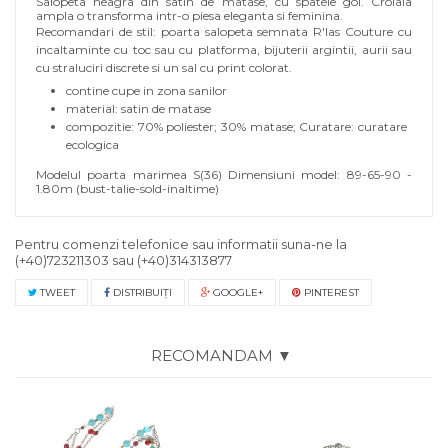
Salopeta neagra din satin de matase, cu spatele gol. Croiala
ampla o transforma intr-o piesa eleganta si feminina.
Recomandari de stil: poarta salopeta semnata R'Ias Couture cu
incaltaminte cu toc sau cu platforma, bijuterii argintii, aurii sau
cu straluciri discrete si un sal cu print colorat.
contine cupe in zona sanilor
material: satin de matase
compozitie: 70% poliester; 30% matase; C
uratare: curatare
ecologica
Modelul poarta marimea S(36) Dimensiuni model: 89-65-90 -
1.80m (bust-talie-sold-inaltime)
Pentru comenzi telefonice sau informatii suna-ne la
(+40)723211303
sau
(+40)314313877
TWEET
DISTRIBUIŢI
GOOGLE+
PINTEREST
RECOMANDAM ▼