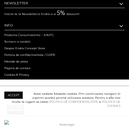
NEWSLETTER
5%
Inscrie-te la Newsletterul Endra si ai
discount!
INFO
Protectia Consumatorilor – A.N.P.C.
Termeni si conditii
Despre Endra Concept Store
Politica de confidentialitate / GDPR
Metode de plata
Pagina de contact
Cookies & Privacy
Hosted & Powered by Creation Code since 2011. Copyright 2015 ENDRA® All
Acest website foloseste cookies. Prin continuarea navigarii iti
ACCEPT
exprimi acordul privind utilizarea acestora. Pentru a afla mai
Rights Reserved.
Professional Product Photography Services ensured by
multe te rugam sa citesti
POLITICA DE CONFIDENTIALITATE
si
POLITICA DE
COOKIES