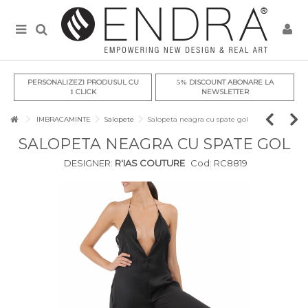
PERSONALIZEZI PRODUSUL CU
DISCOUNT ABONARE LA
5%
CLICK
NEWSLETTER
1
IMBRACAMINTE
Salopete
Salopeta neagra cu spate gol
SALOPETA NEAGRA CU SPATE GOL
DESIGNER:
R'IAS COUTURE
Cod:
RC8819