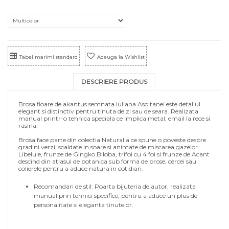
Tabel marimi standard
Adauga la Wishlist
DESCRIERE PRODUS
Brosa floare de akantus semnata Iuliana Asoltanei este detaliul
elegant si distinctiv pentru tinuta de zi sau de seara. Realizata
manual printr-o tehnica speciala ce implica metal, email la rece si
rasina.
Brosa face parte din colectia Naturalia ce spune o poveste despre
gradini verzi, scaldate in soare si animate de miscarea gazelor.
Libelule, frunze de Gingko Biloba, trifoi cu 4 foi si frunze de Acant
descind din atlasul de botanica sub forma de brose, cercei sau
colierele pentru a aduce natura in cotidian.
Recomandari de stil: Poarta bijuteria de autor, realizata
manual prin tehnici specifice, pentru a aduce un plus de
personalitate si eleganta tinutelor.