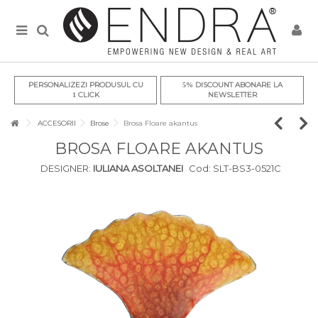
PERSONALIZEZI PRODUSUL CU
DISCOUNT ABONARE LA
5%
CLICK
NEWSLETTER
1
ACCESORII
Brose
Brosa Floare akantus
BROSA FLOARE AKANTUS
DESIGNER:
IULIANA ASOLTANEI
Cod:
SLT-BS3-0521C