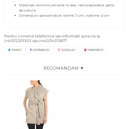
Materiale: aluminiu emailat la rece, rasina epoxidica, perla
de cultura
Dimensiuni aproximative: latime: 3 cm; inaltime: 5 cm
Pentru comenzi telefonice sau informatii suna-ne la
(+40)723211303
sau
(+40)314313877
TWEET
DISTRIBUIŢI
GOOGLE+
PINTEREST
RECOMANDAM ▼