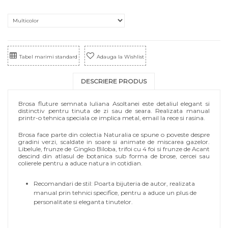
Tabel marimi standard
Adauga la Wishlist
DESCRIERE PRODUS
Brosa fluture semnata Iuliana Asoltanei este detaliul elegant si
distinctiv pentru tinuta de zi sau de seara. Realizata manual
printr-o tehnica speciala ce implica metal, email la rece si rasina.
Brosa face parte din colectia Naturalia ce spune o poveste despre
gradini verzi, scaldate in soare si animate de miscarea gazelor.
Libelule, frunze de Gingko Biloba, trifoi cu 4 foi si frunze de Acant
descind din atlasul de botanica sub forma de brose, cercei sau
colierele pentru a aduce natura in cotidian.
Recomandari de stil: Poarta bijuteria de autor, realizata
manual prin tehnici specifice, pentru a aduce un plus de
personalitate si eleganta tinutelor.