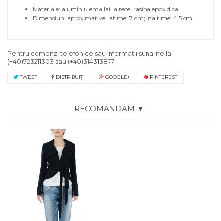
Materiale: aluminiu emailat la rece, rasina epoxidica
Dimensiuni aproximative: latime: 7 cm; inaltime: 4,5 cm
Pentru comenzi telefonice sau informatii suna-ne la
(+40)723211303
sau
(+40)314313877
TWEET
DISTRIBUIŢI
GOOGLE+
PINTEREST
RECOMANDAM ▼