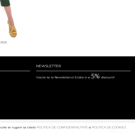
ERDE
NEWSLETTER
5%
Inscrie-te la Newsletterul Endra si ai
discount!
multe te rugam sa citesti
POLITICA DE CONFIDENTIALITATE
si
POLITICA DE COOKIES