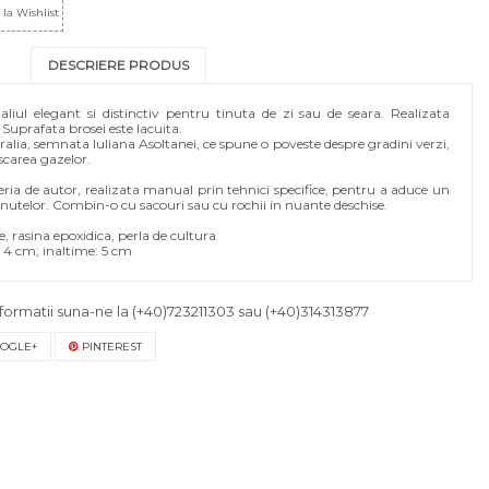
la Wishlist
DESCRIERE PRODUS
aliul elegant si distinctiv pentru tinuta de zi sau de seara. Realizata
Suprafata brosei este lacuita.
ralia, semnata Iuliana Asoltanei, ce spune o poveste despre gradini verzi,
iscarea gazelor.
eria de autor, realizata manual prin tehnici specifice, pentru a aduce un
tinutelor. Combin-o cu sacouri sau cu rochii in nuante deschise.
, rasina epoxidica, perla de cultura
 4 cm; inaltime: 5 cm
formatii suna-ne la
(+40)723211303
sau
(+40)314313877
OGLE+
PINTEREST