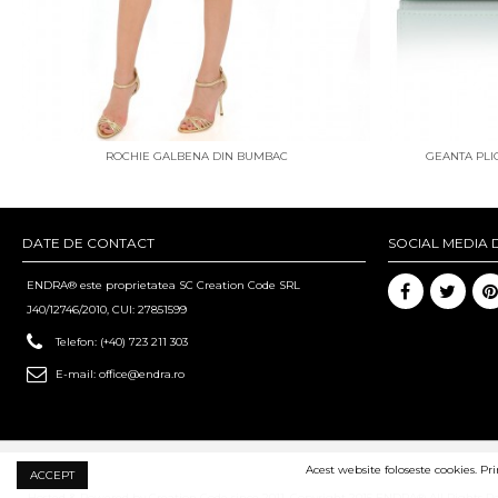
ROCHIE GALBENA DIN BUMBAC
GEANTA PLIC
DATE DE CONTACT
SOCIAL MEDIA 
ENDRA® este proprietatea SC Creation Code SRL
J40/12746/2010, CUI: 27851599
Telefon:
(+40) 723 211 303
E-mail:
office@endra.ro
Acest website foloseste cookies. Pr
ACCEPT
Hosted & Powered by Creation Code since 2011. Copyright 2015 ENDRA® All Rights R