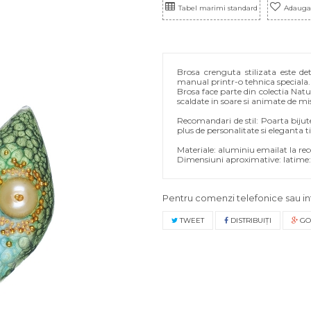
Tabel marimi standard
Adauga 
Brosa crenguta stilizata este det
manual printr-o tehnica speciala. 
Brosa face parte din colectia Natu
scaldate in soare si animate de m
Recomandari de stil: Poarta bijut
plus de personalitate si eleganta 
Materiale: aluminiu emailat la rece
Dimensiuni aproximative: latime:
Pentru comenzi telefonice sau in
TWEET
DISTRIBUIŢI
GO