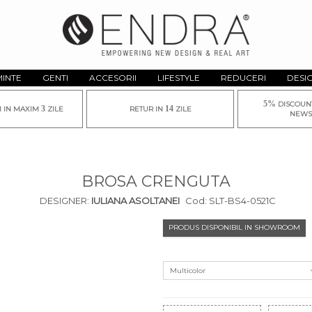
MINTE
GENTI
ACCESORII
LIFESTYLE
REDUCERI
DESI
5%
DISCOUN
3
14
I IN MAXIM
ZILE
RETUR IN
ZILE
NEWS
BROSA CRENGUTA
DESIGNER:
IULIANA ASOLTANEI
Cod:
SLT-BS4-0521C
PRODUS DISPONIBIL IN SHOWROOM
Multicolor