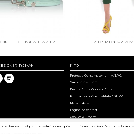
 DIN PIELE CU BARETA DETASABILA
SALOPETA DIN BUMBAC V
DESIGNERI ROMANI
INFO
Protectia Consumatorilor – A.N.P.C.
Termeni si conditii
Despre Endra Concept Store
Politica de confidentialitate / GDPR
Metode de plata
Pagina de contact
Cookies & Privacy
in continuarea navigarii iti exprimi acordul privind utilizarea acestora. Pentru a afla mai 
eserved.
Professional Product