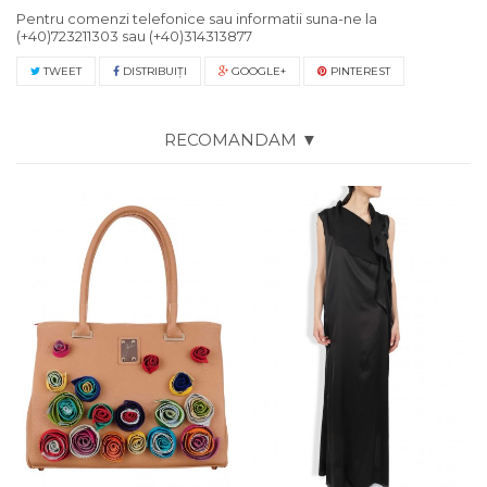
Pentru comenzi telefonice sau informatii suna-ne la
(+40)723211303
sau
(+40)314313877
TWEET
DISTRIBUIŢI
GOOGLE+
PINTEREST
RECOMANDAM ▼