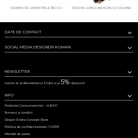
GEANTA DE UMAR PIELE BEJ CU
ROCHIE LUNGA NEAGRA CU VOLANE
FLORI IN RELIEF
DATE DE CONTACT
SOCIAL MEDIA DESIGNERI ROMANI
NEWSLETTER
5%
Inscrie-te la Newsletterul Endra si ai
discount!
INFO
Protectia Consumatorilor – A.N.P.C.
Termeni si conditii
Despre Endra Concept Store
Politica de confidentialitate / GDPR
Metode de plata