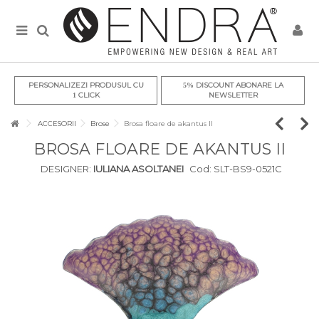
PERSONALIZEZI PRODUSUL CU
DISCOUNT ABONARE LA
5%
CLICK
NEWSLETTER
1
ACCESORII
Brose
Brosa floare de akantus II
BROSA FLOARE DE AKANTUS II
DESIGNER:
IULIANA ASOLTANEI
Cod:
SLT-BS9-0521C