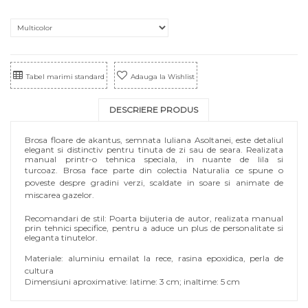
Tabel marimi standard
Adauga la Wishlist
DESCRIERE PRODUS
Brosa floare de akantus, semnata Iuliana Asoltanei, este detaliul
elegant si distinctiv pentru tinuta de zi sau de seara. Realizata
manual printr-o tehnica speciala, in nuante de lila si
turcoaz.
Brosa face parte din colectia Naturalia ce spune o
poveste despre gradini verzi, scaldate in soare si animate de
miscarea gazelor.
Recomandari de stil: Poarta bijuteria de autor, realizata manual
prin tehnici specifice, pentru a aduce un plus de personalitate si
eleganta tinutelor.
Materiale: aluminiu emailat la rece, rasina epoxidica, perla de
cultura
Dimensiuni aproximative: latime: 3 cm; inaltime: 5 cm