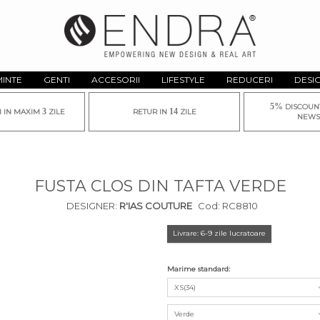
MINTE
GENTI
ACCESORII
LIFESTYLE
REDUCERI
DESI
5%
DISCOUN
3
14
I IN MAXIM
ZILE
RETUR IN
ZILE
NEWS
FUSTA CLOS DIN TAFTA VERDE
DESIGNER:
R'IAS COUTURE
Cod:
RC8810
Livrare: 6-9 zile lucratoare
Marime standard:
XS(34)
Verde