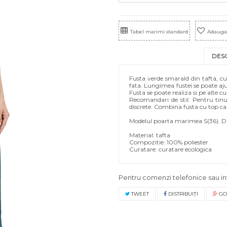
Tabel marimi standard
Adauga 
DES
Fusta verde smarald din tafta, cu 
fata. Lungimea fustei se poate ajus
Fusta se poate realiza si pe alte cul
Recomandari de stil: Pentru tinut
discrete. Combina fusta cu top ca
Modelul poarta marimea S(36). Di
Material: tafta
Compozitie: 100% poliester
Curatare: curatare ec
Pentru comenzi telefonice sau in
TWEET
DISTRIBUIŢI
GO