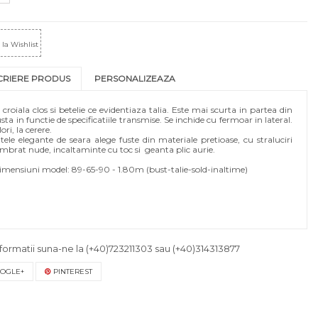
la Wishlist
CRIERE PRODUS
PERSONALIZEAZA
croiala clos si betelie ce evidentiaza talia. Este mai scurta in partea din
ta in functie de specificatiile transmise. Se inchide cu fermoar in lateral.
ori, la cerere.
ele elegante de seara alege fuste din materiale pretioase, cu straluciri
mbrat nude, incaltaminte cu toc si geanta plic aurie.
mensiuni model: 89-65-90 - 1.80m (bust-talie-sold-inaltime)
ologica
formatii suna-ne la
(+40)723211303
sau
(+40)314313877
OGLE+
PINTEREST