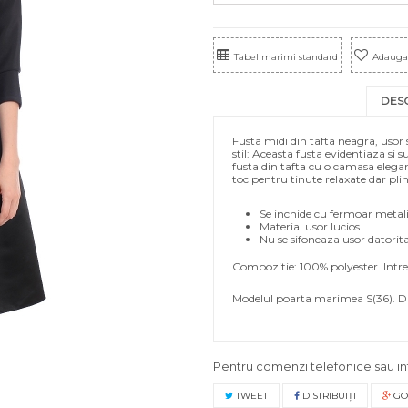
Tabel marimi standard
Adauga 
DES
Fusta midi din tafta neagra, uso
stil: Aceasta fusta evidentiaza si s
fusta din tafta cu o camasa elegant
toc pentru tinute relaxate dar pli
Se inchide cu fermoar metali
Material usor lucios
Nu se sifoneaza usor datorit
Compozitie: 100% polyester.
Intr
Modelul poarta marimea S(36). Di
Pentru comenzi telefonice sau in
TWEET
DISTRIBUIŢI
GO