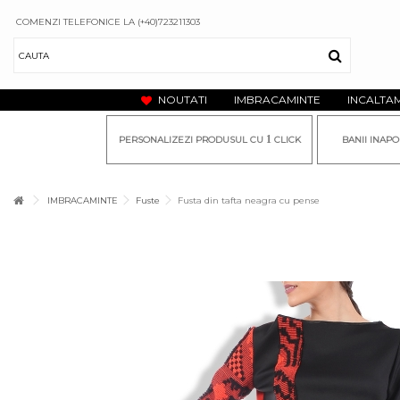
COMENZI TELEFONICE LA (+40)723211303
NOUTATI
IMBRACAMINTE
INCALTA
1
PERSONALIZEZI PRODUSUL CU
CLICK
BANII INAPO
IMBRACAMINTE
Fuste
Fusta din tafta neagra cu pense