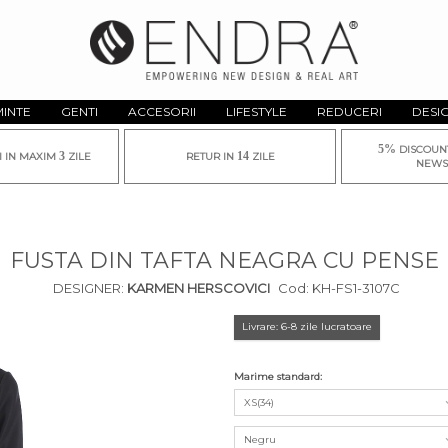
MINTE
GENTI
ACCESORII
LIFESTYLE
REDUCERI
DESI
5%
DISCOUN
3
14
I IN MAXIM
ZILE
RETUR IN
ZILE
NEWS
FUSTA DIN TAFTA NEAGRA CU PENSE
DESIGNER:
KARMEN HERSCOVICI
Cod:
KH-FS1-3107C
Livrare: 6-8 zile lucratoare
Marime standard:
XS(34)
Negru