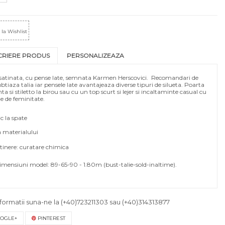
la Wishlist
CRIERE PRODUS
PERSONALIZEAZA
r satinata, cu pense late, semnata Karmen Herscovici. Recomandari de
ubtiaza talia iar pensele late avantajeaza diverse tipuri de silueta. Poarta
a si stiletto la birou sau cu un top scurt si lejer si incaltaminte casual cu
ne de feminitate.
c la spate
a materialului
etinere: curatare chimica
mensiuni model: 89-65-90 - 1.80m (bust-talie-sold-inaltime).
formatii suna-ne la
(+40)723211303
sau
(+40)314313877
OGLE+
PINTEREST