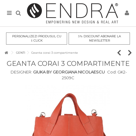
PERSONALIZEZI PRODUSUL CU
DISCOUNT ABONARE LA
5%
CLICK
NEWSLETTER
1
GENTI
Geanta corai 3 compartimente
GEANTA CORAI 3 COMPARTIMENTE
DESIGNER:
GIUKA BY GEORGIANA NICOLAESCU
Cod:
GK2-
2509C