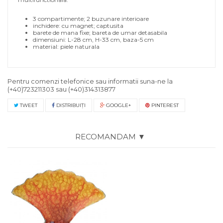
3 compartimente; 2 buzunare interioare
inchidere: cu magnet; captusita
barete de mana fixe; bareta de umar detasabila
dimensiuni: L-28 cm, H-33 cm, baza-5 cm
material: piele naturala
Pentru comenzi telefonice sau informatii suna-ne la
(+40)723211303
sau
(+40)314313877
TWEET
DISTRIBUIŢI
GOOGLE+
PINTEREST
RECOMANDAM ▼