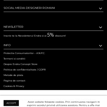
SOCIAL MEDIA DESIGNERI ROMANI
NEWSLETTER
5%
Inscrie-te la Newsletterul Endra si ai
discount!
INFO
Protectia Consumatorilor – A.N.P.C.
Termeni si conditii
Despre Endra Concept Store
Politica de confidentialitate / GDPR
Metode de plata
Pagina de contact
Cookies & Privacy
Hosted & Powered by Creation Code since 2011. Copyright 2015 ENDRA® All
Acest website foloseste cookies. Prin continuarea navigarii iti
ACCEPT
exprimi acordul privind utilizarea acestora. Pentru a afla mai