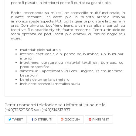
poate fi plasata in interior si poate fi purtat ca geanta plic.
Endra recomanda sa mizezi pe accesoriile multifunctionale, in
nuante metalice. Iar acest plic in nuanta aramie imbina
armonios aceste aspecte. Poti purta geanta plic aurie la o iesire in
oras. Combin-o cu boyfriend jeans, o camasa alba si pantofi cu
toc si vei fi o aparitie stylish, foarte moderna. Pentru tinutele de
seara opteaza ca porti acest plic aramiu cu tinute negre sau
ivoire.
material: piele naturala
interior: captuseala din panza de bumbac; un buzunar
interior
intretinere: curatare cu material textil din bumbac, cu
produse specifice
dimensiuni: aproximativ 20 cm lungime, 17 cm inaltime,
baza 5 cm
bareta de umar lant metalic
inchidere: accesoriu metalica auriu
Pentru comenzi telefonice sau informatii suna-ne la
(+40)723211303
sau
(+40)314313877
TWEET
DISTRIBUIŢI
GOOGLE+
PINTEREST