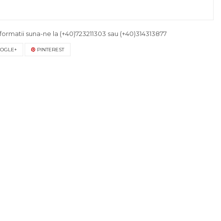
formatii suna-ne la
(+40)723211303
sau
(+40)314313877
OGLE+
PINTEREST