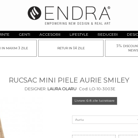
MINTE
GENTI
ACCESORII
LIFESTYLE
REDUCERI
DESI
5%
DISCOUN
3
14
I IN MAXIM
ZILE
RETUR IN
ZILE
NEWS
RUCSAC MINI PIELE AURIE SMILEY
DESIGNER:
LAURA OLARU
Cod:
LO-10-3003E
Livrare: 6-8 zile lucratoare
Auriu