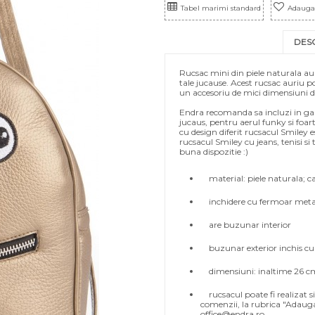
Tabel marimi standard
Adauga 
DES
Rucsac mini din piele naturala aur
tale jucause. Acest rucsac auriu p
un accesoriu de mici dimensiuni d
Endra recomanda sa incluzi in gar
jucaus, pentru aerul funky si foart
cu design diferit rucsacul Smiley 
rucsacul Smiley cu jeans, tenisi si 
buna dispozitie :)
material: piele naturala; ca
inchidere cu fermoar meta
are buzunar interior
buzunar exterior inchis cu
dimensiuni: inaltime 26 c
rucsacul poate fi realizat si
comenzii, la rubrica "Adauga 
office@endra.ro.