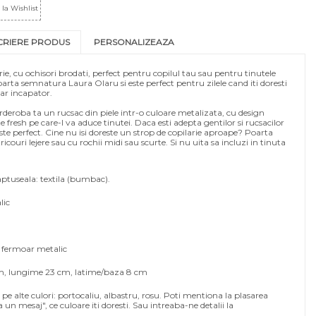
la Wishlist
CRIERE PRODUS
PERSONALIZEAZA
ie, cu ochisori brodati, perfect pentru copilul tau sau pentru tinutele
oarta semnatura Laura Olaru si este perfect pentru zilele cand iti doresti
ar incapator.
deroba ta un rucsac din piele intr-o culoare metalizata, cu design
e fresh pe care-l va aduce tinutei. Daca esti adepta gentilor si rucsacilor
este perfect. Cine nu isi doreste un strop de copilarie aproape? Poarta
tricouri lejere sau cu rochii midi sau scurte. Si nu uita sa incluzi in tinuta
ptuseala: textila (bumbac).
lic
 fermoar metalic
m, lungime 23 cm, latime/baza 8 cm
 pe alte culori: portocaliu, albastru, rosu. Poti mentiona la plasarea
un mesaj", ce culoare iti doresti. Sau intreaba-ne detalii la