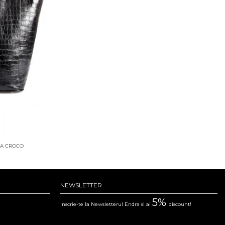
RA CROCO
NEWSLETTER
5%
Inscrie-te la Newsletterul Endra si ai
discount!