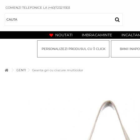
COMENZI TELEFONICE LA (+40)723211303
NOUTATI
IMBRACAMINTE
INCALTA
1
PERSONALIZEZI PRODUSUL CU
CLICK
BANII INAPO
GENTI
Geanta gri cu ciucure multicolor