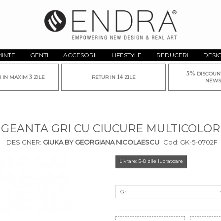
MINTE
GENTI
ACCESORII
LIFESTYLE
REDUCERI
DESI
5%
DISCOUN
3
14
I IN MAXIM
ZILE
RETUR IN
ZILE
NEWS
GEANTA GRI CU CIUCURE MULTICOLOR
DESIGNER:
GIUKA BY GEORGIANA NICOLAESCU
Cod:
GK-5-0702F
Livrare: 5-8 zile lucratoare
Gri