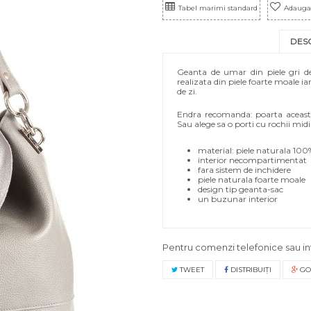
Tabel marimi standard
Adauga 
DES
Geanta de umar din piele gri de
realizata din piele foarte moale i
de zi.
Endra recomanda: poarta aceasta 
Sau alege sa o porti cu rochii mid
material: piele naturala 100%
interior necompartimentat
fara sistem de inchidere
piele naturala foarte moale
design tip geanta-sac
un buzunar interior
Pentru comenzi telefonice sau in
TWEET
DISTRIBUIŢI
GO