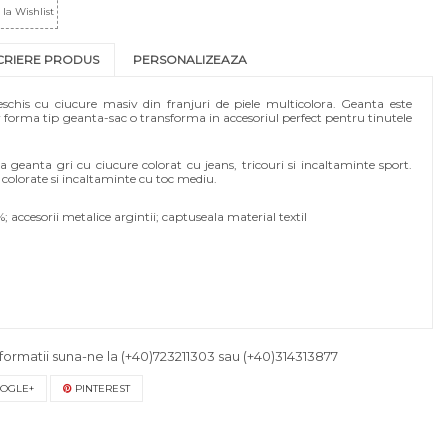
la Wishlist
CRIERE PRODUS
PERSONALIZEAZA
schis cu ciucure masiv din franjuri de piele multicolora. Geanta este
ar forma tip geanta-sac o transforma in accesoriul perfect pentru tinutele
geanta gri cu ciucure colorat cu jeans, tricouri si incaltaminte sport.
i colorate si incaltaminte cu toc mediu.
; accesorii metalice argintii; captuseala material textil
formatii suna-ne la
(+40)723211303
sau
(+40)314313877
OGLE+
PINTEREST