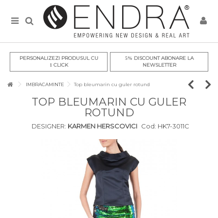
PERSONALIZEZI PRODUSUL CU
DISCOUNT ABONARE LA
5%
CLICK
NEWSLETTER
1
IMBRACAMINTE
Top bleumarin cu guler rotund
TOP BLEUMARIN CU GULER
ROTUND
DESIGNER:
KARMEN HERSCOVICI
Cod:
HK7-3011C