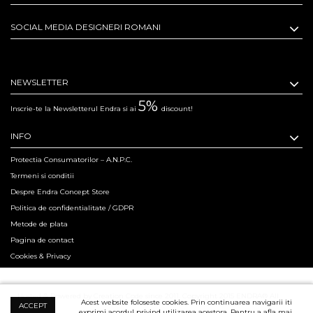
SOCIAL MEDIA DESIGNERI ROMANI
NEWSLETTER
5%
Inscrie-te la Newsletterul Endra si ai
discount!
INFO
Protectia Consumatorilor – A.N.P.C.
Termeni si conditii
Despre Endra Concept Store
Politica de confidentialitate / GDPR
Metode de plata
Pagina de contact
Cookies & Privacy
Hosted & Powered by Creation Code since 2011. Copyright 2015 ENDRA® All
Acest website foloseste cookies. Prin continuarea navigarii iti
ACCEPT
exprimi acordul privind utilizarea acestora. Pentru a afla mai