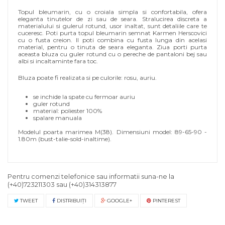
Topul bleumarin, cu o croiala simpla si confortabila, ofera
eleganta tinutelor de zi sau de seara. Stralucirea discreta a
materialului si gulerul rotund, usor inaltat, sunt detaliile care te
cuceresc. Poti purta topul bleumarin semnat Karmen Herscovici
cu o fusta creion. Il poti combina cu fusta lunga din acelasi
material, pentru o tinuta de seara eleganta. Ziua porti purta
aceasta bluza cu guler rotund cu o pereche de pantaloni bej sau
albi si incaltaminte fara toc.
Bluza poate fi realizata si pe culorile: rosu, auriu.
se inchide la spate cu fermoar auriu
guler rotund
material: poliester 100%
spalare manuala
Modelul poarta marimea M(38). Dimensiuni model: 89-65-90 -
1.80m (bust-talie-sold-inaltime).
Pentru comenzi telefonice sau informatii suna-ne la
(+40)723211303
sau
(+40)314313877
TWEET
DISTRIBUIŢI
GOOGLE+
PINTEREST