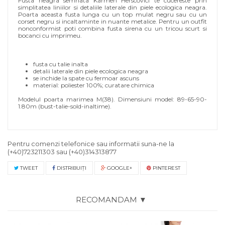
Fusta neagra semnata Karmen Herscovici te cucereste prin
simplitatea liniilor si detaliile laterale din piele ecologica neagra.
Poarta aceasta fusta lunga cu un top mulat negru sau cu un
corset negru si incaltaminte in nuante metalice. Pentru un outfit
nonconformist poti combina fusta sirena cu un tricou scurt si
bocanci cu imprimeu.
fusta cu talie inalta
detalii laterale din piele ecologica neagra
se inchide la spate cu fermoar ascuns
material: poliester 100%; curatare chimica
Modelul poarta marimea M(38). Dimensiuni model: 89-65-90-
1.80m (bust-talie-sold-inaltime).
Pentru comenzi telefonice sau informatii suna-ne la
(+40)723211303
sau
(+40)314313877
TWEET
DISTRIBUIŢI
GOOGLE+
PINTEREST
RECOMANDAM ▼