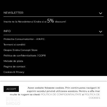
NEWSLETTER
5%
Inscrie-te la Newsletterul Endra si ai
discount!
INFO
Protectia Consumatorilor – A.N.P.C.
Termeni si conditii
Despre Endra Concept Store
Politica de confidentialitate / GDPR
Metode de plata
Pagina de contact
Cookies & Privacy
Hosted & Powered by Creation Code since 2011. Copyright 2015 ENDRA® All
Acest website foloseste cookies. Prin continuarea navigarii iti
ACCEPT
exprimi acordul privind utilizarea acestora. Pentru a afla mai
Rights Reserved.
Professional Product Photography Services ensured by
multe te rugam sa citesti
POLITICA DE CONFIDENTIALITATE
si
POLITICA DE
COOKIES