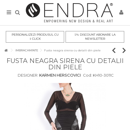
PERSONALIZEZI PRODUSUL CU
DISCOUNT ABONARE LA
5%
CLICK
NEWSLETTER
1
IMBRACAMINTE
Fusta neagra sirena cu detalii din piele
FUSTA NEAGRA SIRENA CU DETALII
DIN PIELE
DESIGNER:
KARMEN HERSCOVICI
Cod:
KH10-3011C