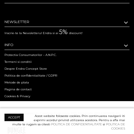
NEWSLETTER
5%
Inscrie-te la Newsletterul Endra si ai
discount!
INFO
Protectia Consumatorilor – A.N.P.C.
Termeni si conditii
Despre Endra Concept Store
Politica de confidentialitate / GDPR
Metode de plata
Pagina de contact
Cookies & Privacy
Hosted & Powered by Creation Code since 2011. Copyright 2015 ENDRA® All
Acest website foloseste cookies. Prin continuarea navigarii iti
ACCEPT
exprimi acordul privind utilizarea acestora. Pentru a afla mai
Rights Reserved.
Professional Product Photography Services ensured by
multe te rugam sa citesti
POLITICA DE CONFIDENTIALITATE
si
POLITICA DE
COOKIES