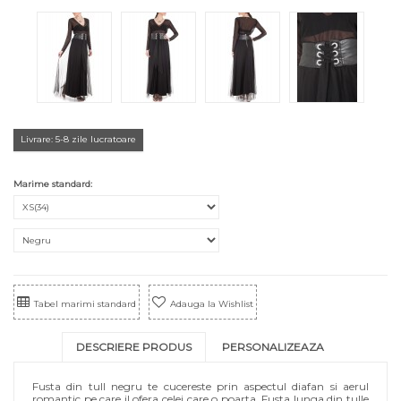
Livrare: 5-8 zile lucratoare
Marime standard:
Tabel marimi standard
Adauga la Wishlist
DESCRIERE PRODUS
PERSONALIZEAZA
Fusta din tull negru te cucereste prin aspectul diafan si aerul
romantic pe care il ofera celei care o poarta. Fusta lunga din tulle