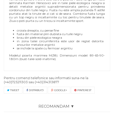
semnata Karmen Herscovici are in talie piele ecologica neagra si
detalii metalice argintii supradimensionata pentru prinderea
cordonului din tulle negru. Fusta nu este ampla putanda fi astfel
purtata atat la tinute de zi cat si de seara. Combina fusta lunga
cu un top negru si incaltaminte cu toc pentru tinutele de seara.
Ziua o poti purta cu un tricou si incaltaminte sport.
croiala dreapta, cu pense fine
fusta din material plin dublata cu tulle negru
brau din piele ecologica neagra
in zona taliei circumferinta este usor de reglat datorita
anourilor metalice argintii
se inchide la spate cu fermoar argintiu
Modelul poarta marimea M(38). Dimensiuni model: 89-65-90-
1.80m (bust-talie-sold-inaltime).
Pentru comenzi telefonice sau informatii suna-ne la
(+40)723211303
sau
(+40)314313877
TWEET
DISTRIBUIŢI
GOOGLE+
PINTEREST
RECOMANDAM ▼