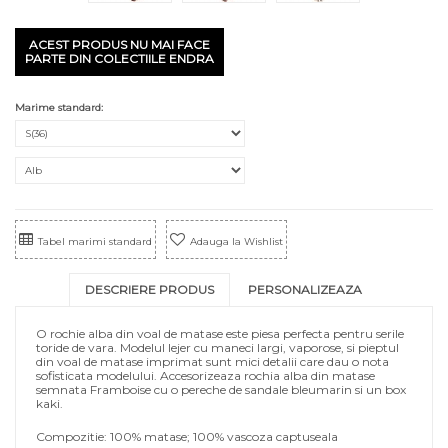
ACEST PRODUS NU MAI FACE
PARTE DIN COLECTIILE ENDRA
Marime standard:
Tabel marimi standard
Adauga la Wishlist
DESCRIERE PRODUS
PERSONALIZEAZA
O rochie alba din voal de matase este piesa perfecta pentru serile
toride de vara. Modelul lejer cu maneci largi, vaporose, si pieptul
din voal de matase imprimat sunt mici detalii care dau o nota
sofisticata modelului. Accesorizeaza rochia alba din matase
semnata Framboise cu o pereche de sandale bleumarin si un box
kaki.
Compozitie: 100% matase; 100% vascoza captuseala