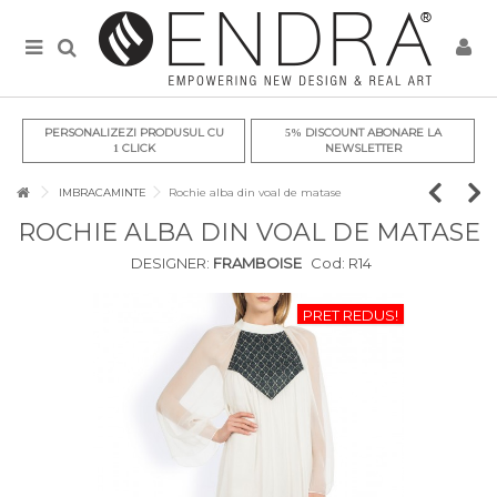
PERSONALIZEZI PRODUSUL CU
DISCOUNT ABONARE LA
5%
CLICK
NEWSLETTER
1
IMBRACAMINTE
Rochie alba din voal de matase
ROCHIE ALBA DIN VOAL DE MATASE
DESIGNER:
FRAMBOISE
Cod:
R14
PRET REDUS!