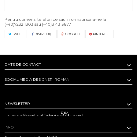
Pentru comenzi telefonice sau informatii suna-ne la
(+40)723211303
sau
(+40)314313877
TWEET
DISTRIBUIŢI
GOOGLE+
PINTEREST
DATE DE CONTACT
SOCIAL MEDIA DESIGNERI ROMANI
NEWSLETTER
5%
Inscrie-te la Newsletterul Endra si ai
discount!
INFO