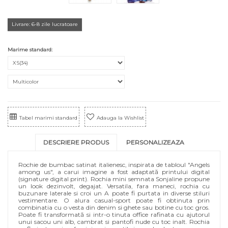
Livrare: 6-8 zile lucratoare
Marime standard:
Tabel marimi standard
Adauga la Wishlist
DESCRIERE PRODUS
PERSONALIZEAZA
Rochie de bumbac satinat italienesc, inspirata de tabloul "Angels
among us", a carui imagine a fost adaptată printului digital
(signature digital print). Rochia mini semnata Sonjaline propune
un look dezinvolt, degajat. Versatila, fara maneci, rochia cu
buzunare laterale si croi un A poate fi purtata in diverse stiluri
vestimentare. O alura casual-sport poate fi obtinuta prin
combinatia cu o vesta din denim si ghete sau botine cu toc gros.
Poate fi transformată si intr-o tinuta office rafinata cu ajutorul
unui sacou uni alb, cambrat si pantofi nude cu toc inalt. Rochia