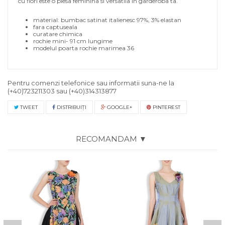
cu flori este o piesa feminina si versatila in garderoba ta.
material: bumbac satinat italienesc 97%, 3% elastan
fara captuseala
curatare chimica
rochie mini- 91 cm lungime
modelul poarta rochie marimea 36
Pentru comenzi telefonice sau informatii suna-ne la
(+40)723211303
sau
(+40)314313877
TWEET
DISTRIBUIŢI
GOOGLE+
PINTEREST
RECOMANDAM ▼