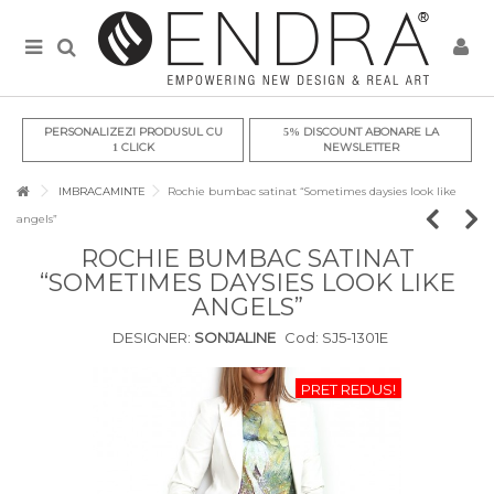
PERSONALIZEZI PRODUSUL CU
DISCOUNT ABONARE LA
5%
CLICK
NEWSLETTER
1
IMBRACAMINTE
Rochie bumbac satinat “Sometimes daysies look like
angels”
ROCHIE BUMBAC SATINAT
“SOMETIMES DAYSIES LOOK LIKE
ANGELS”
DESIGNER:
SONJALINE
Cod:
SJ5-1301E
PRET REDUS!