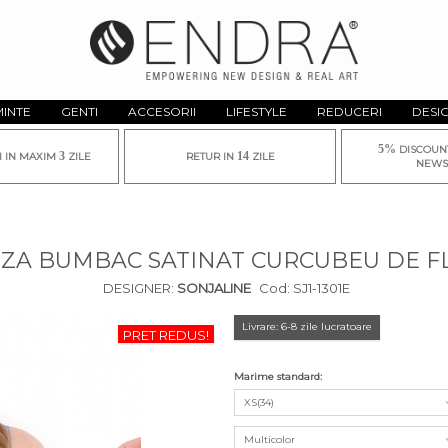
MINTE
GENTI
ACCESORII
LIFESTYLE
REDUCERI
DESI
5%
DISCOUN
3
14
I IN MAXIM
ZILE
RETUR IN
ZILE
NEWS
ZA BUMBAC SATINAT CURCUBEU DE F
DESIGNER:
SONJALINE
Cod:
SJ1-1301E
Livrare: 6-8 zile lucratoare
PRET REDUS!
Marime standard:
XS(34)
Multicolor