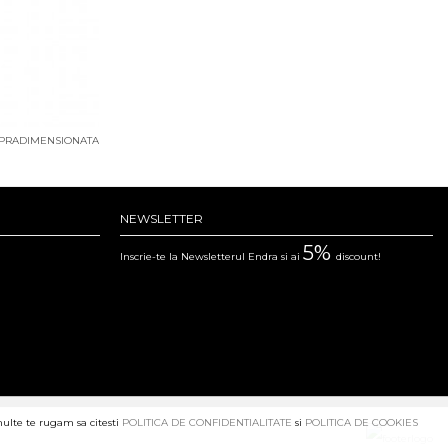
UPRADIMENSIONATA
NEWSLETTER
5%
Inscrie-te la Newsletterul Endra si ai
discount!
multe te rugam sa citesti
POLITICA DE CONFIDENTIALITATE
si
POLITICA DE COOKIES