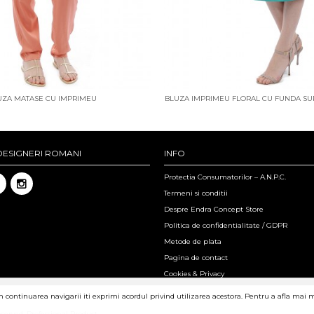
UZA MATASE CU IMPRIMEU
BLUZA IMPRIMEU FLORAL CU FUNDA S
DESIGNERI ROMANI
INFO
Protectia Consumatorilor – A.N.P.C.
Termeni si conditii
Despre Endra Concept Store
Politica de confidentialitate / GDPR
Metode de plata
Pagina de contact
Cookies & Privacy
in continuarea navigarii iti exprimi acordul privind utilizarea acestora. Pentru a afla mai 
eserved.
Professional Product