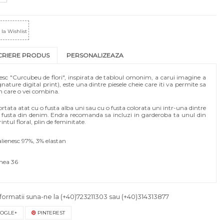
la Wishlist
CRIERE PRODUS
PERSONALIZEAZA
esc "Curcubeu de flori", inspirata de tabloul omonim, a carui imagine a
gnature digital print), este una dintre piesele cheie care iti va permite sa
in care o vei combina.
asortata atat cu o fusta alba uni sau cu o fusta colorata uni intr-una dintre
o fusta din denim. Endra recomanda sa incluzi in garderoba ta unul din
intul floral, plin de feminitate.
lienesc 97%, 3% elastan
mea 36
formatii suna-ne la
(+40)723211303
sau
(+40)314313877
OGLE+
PINTEREST