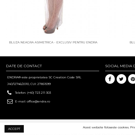
BLUZA NEAGRA ASIMETRICA - EXCLUSIV PENTRU ENDRA
BL
DATE DE CONTACT
SOCIAL MEDIA 
ENDRA® este proprietatea SC Creation Code SRL
J40/12746/2010, CUI: 27851599
Telefon:
(+40) 723 211 303
E-mail:
office@endra.ro
Acest website foloseste cookies. Pr
ACCEPT
Hosted & Powered by Creation Code since 2011. Copyright 2015 ENDRA® All Rights R