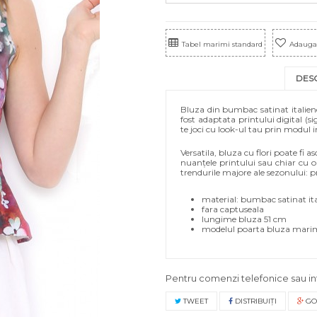
Tabel marimi standard
Adauga 
DES
Bluza din bumbac satinat italien
fost adaptata printului digital (si
te joci cu look-ul tau prin modul 
Versatila, bluza cu flori poate fi 
nuanțele printului sau chiar cu 
trendurile majore ale sezonului: pr
material: bumbac satinat ita
fara captuseala
lungime bluza 51 cm
modelul poarta bluza mari
Pentru comenzi telefonice sau in
TWEET
DISTRIBUIŢI
GO