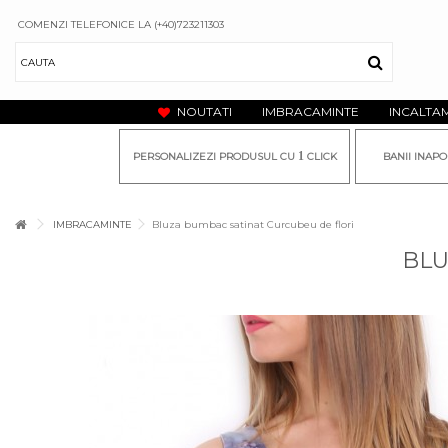
COMENZI TELEFONICE LA (+40)723211303
NOUTATI
IMBRACAMINTE
INCALTA
1
PERSONALIZEZI PRODUSUL CU
CLICK
BANII INAPO
IMBRACAMINTE
Bluza bumbac satinat Curcubeu de flori
BLU