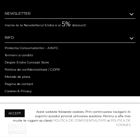
NEWSLETTER
5%
Inscrie-te la Newsletterul Endra si ai
discount!
INFO
Protectia Consumatorilor – A.N.P.C.
Termeni si conditii
Despre Endra Concept Store
Politica de confidentialitate / GDPR
Metode de plata
Pagina de contact
Cookies & Privacy
Hosted & Powered by Creation Code since 2011. Copyright 2015 ENDRA® All
Acest website foloseste cookies. Prin continuarea navigarii iti
ACCEPT
exprimi acordul privind utilizarea acestora. Pentru a afla mai
Rights Reserved.
Professional Product Photography Services ensured by
multe te rugam sa citesti
POLITICA DE CONFIDENTIALITATE
si
POLITICA DE
COOKIES