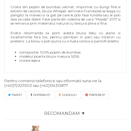
Croita din poplin de bumbac satinat, imprimat cu dungi fine si
extrem de racoros, bluza Whisper semnata Framboise se leaga cu
panglici la maneci si la gat pe care le poti face fundite sau le poti
lasa sa cada libere. Face parte din colectia de vara "Moods" 2017 si
se remarca prin materialul natural cu textura plina si fina.
Endra recomanda sa porti acesta bluza bleu cu jeansi si
incaltaminte fara toc, pentru plimbari in parc sau intalniri cu
prietenii. La birou o poti purta cu o fusta conica si pantofi stiletto.
compozitie: 100% poplin de bumbac
modelul poarta bluza masura S(36)
croiala lejera
Pentru comenzi telefonice sau informatii suna-ne la
(+40)723211303
sau
(+40)314313877
TWEET
DISTRIBUIŢI
GOOGLE+
PINTEREST
RECOMANDAM ▼