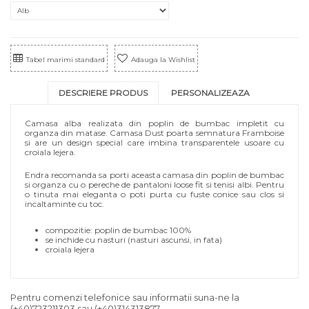
Tabel marimi standard
Adauga la Wishlist
DESCRIERE PRODUS
PERSONALIZEAZA
Camasa alba realizata din poplin de bumbac impletit cu
organza din matase. Camasa Dust poarta semnatura Framboise
si are un design special care imbina transparentele usoare cu
croiala lejera.
Endra recomanda sa porti aceasta camasa din poplin de bumbac
si organza cu o pereche de pantaloni loose fit si tenisi albi. Pentru
o tinuta mai eleganta o poti purta cu fuste conice sau clos si
incaltaminte cu toc.
compozitie: poplin de bumbac 100%
se inchide cu nasturi (nasturi ascunsi, in fata)
croiala lejera
Pentru comenzi telefonice sau informatii suna-ne la
(+40)723211303
sau
(+40)314313877