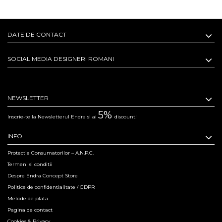
ASIMETRICA
DATE DE CONTACT
SOCIAL MEDIA DESIGNERI ROMANI
NEWSLETTER
5%
Inscrie-te la Newsletterul Endra si ai
discount!
INFO
Protectia Consumatorilor – A.N.P.C.
Termeni si conditii
Despre Endra Concept Store
Politica de confidentialitate / GDPR
Metode de plata
Pagina de contact
Cookies & Privacy