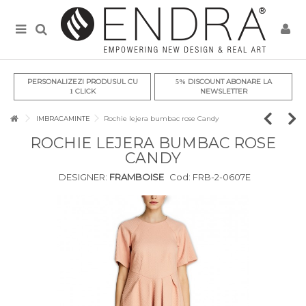
PERSONALIZEZI PRODUSUL CU
DISCOUNT ABONARE LA
5%
CLICK
NEWSLETTER
1
IMBRACAMINTE
Rochie lejera bumbac rose Candy
ROCHIE LEJERA BUMBAC ROSE
CANDY
DESIGNER:
FRAMBOISE
Cod:
FRB-2-0607E