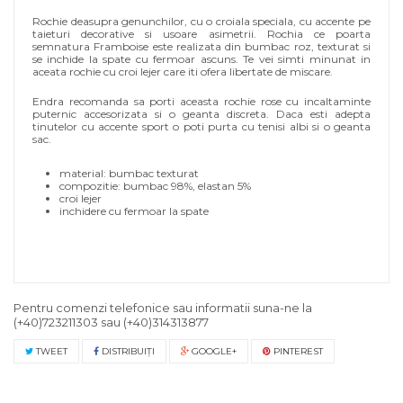
Rochie deasupra genunchilor, cu o croiala speciala, cu accente pe
taieturi decorative si usoare asimetrii. Rochia ce poarta
semnatura Framboise este realizata din bumbac roz, texturat si
se inchide la spate cu fermoar ascuns. Te vei simti minunat in
aceata rochie cu croi lejer care iti ofera libertate de miscare.
Endra recomanda sa porti aceasta rochie rose cu incaltaminte
puternic accesorizata si o geanta discreta. Daca esti adepta
tinutelor cu accente sport o poti purta cu tenisi albi si o geanta
sac.
material: bumbac texturat
compozitie: bumbac 98%, elastan 5%
croi lejer
inchidere cu fermoar la spate
Pentru comenzi telefonice sau informatii suna-ne la
(+40)723211303
sau
(+40)314313877
TWEET
DISTRIBUIŢI
GOOGLE+
PINTEREST