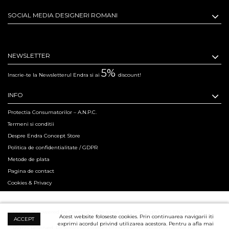
SOCIAL MEDIA DESIGNERI ROMANI
NEWSLETTER
5%
Inscrie-te la Newsletterul Endra si ai
discount!
INFO
Protectia Consumatorilor – A.N.P.C.
Termeni si conditii
Despre Endra Concept Store
Politica de confidentialitate / GDPR
Metode de plata
Pagina de contact
Cookies & Privacy
Hosted & Powered by Creation Code since 2011. Copyright 2015 ENDRA® All
Acest website foloseste cookies. Prin continuarea navigarii iti
ACCEPT
exprimi acordul privind utilizarea acestora. Pentru a afla mai
Rights Reserved.
Professional Product Photography Services ensured by