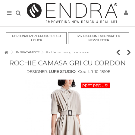
PERSONALIZEZI PRODUSUL CU
DISCOUNT ABONARE LA
5%
CLICK
NEWSLETTER
1
IMBRACAMINTE
Rochie camasa gri cu cordon
ROCHIE CAMASA GRI CU CORDON
DESIGNER:
LURE STUDIO
Cod:
LR-10-1810E
PRET REDUS!