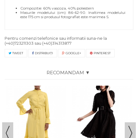
Compozitie: 60% vascoza, 40% poliestern
Masurile modelului (cm): 86-62-90. Inaltimea modelului
este 175 cm si produsul fotografiat este marimea S.
Pentru comenzi telefonice sau informatii suna-ne la
(+40)723211303
sau
(+40)314313877
TWEET
DISTRIBUIŢI
GOOGLE+
PINTEREST
RECOMANDAM ▼