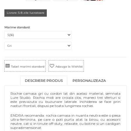
Livrare: 5-8 zile lucratoare
Marime standard:
Tabel marimi standard
Adauga la Wishlist
DESCRIERE PRODUS
PERSONALIZEAZA
Rochie camasa gri cu cordon lat din acelasi material, semnata
Lure Studio. Rochia midi are croiala clos, maneci trei sferturi si
este prevazuta cu buzunare laterale. Inchiderea se face prin
nasturi frontali, dispusi pe toata lungimea rochiei.
ENDRA recomanda: rochia camasa in nuanta neutra este o piesa
ultra-feminina, pe care o poti purta atat la birou, cu accesorii
neutre, cat si in tinute off-duty, relaxate, cu botine si un cardigan
supradimensionat.