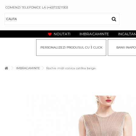
COMENZI TELEFONICE LA (+40)723211303
NOUTATI
IMBRACAMINTE
INCALTA
1
PERSONALIZEZI PRODUSUL CU
CLICK
BANII INAPO
IMBRACAMINTE
Rochie midi conica catifea beige