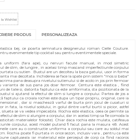
la Wishlist
CRIERE PRODUS
PERSONALIZEAZA
 elastica bej, ce poarta semnatura designerului roman Cielle Couture.
entru evenimentele tip cocktail sau pentru eventimentele speciale.
oasa uniform (fara ape), cu nervuri facute manual, in mod simetric
ul de slim, de lungire , in acelasi timp mascand imperfectiunile corpului
i purtata cu sutien . Bustul are un decolteu la baza gatului, usor in forma
rianta mai decoltata. Inchiderea se face la spate prin sistem "mos si baba"
lacrima pana deasupra nivelului sutienului si de acolo in jos prin fermoar
 varianta de sus pana jos doar fermoar. Centura este elastica , fiind
i de talie si, datorita faptului ca este amformata, sta pozitionata de la
 bustul si ajutand la efectul de slim si lungire a corpului. Partea de jos a
tă faptului ca croiala rochiei este dupa un tipar propriu, original, care ia
imensional , dar si maschează varful de burta prin jocul de cusaturi si
 in fata, la nivelul soldului, in golul dintre varful burtii si picior, astfel
, silueta se va vedea impecabila. Rochia este elastica, ceea ce permite sa
 efectul de slim si alungire a corpului, dar in acelasi timp sa fie comoda la
asticitati materialelor folosite). Chiar daca rochia este mulata, catifeaua
unile corpului, acest model putand fi facut pana la masura 48. Acest
meile care au o constructie uniforma a corpului sau care au soldul mai
 Rochia poate fi purtata in orice sezon, inclusiv vara , pentru ca este
pune captuseala iar materialul este perceput de corp ca fiind racoros