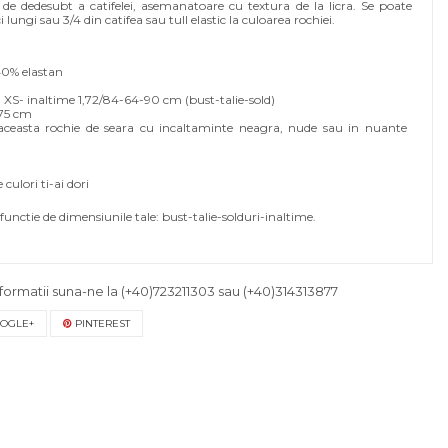
ii de dedesubt a catifelei, asemanatoare cu textura de la licra. Se poate
lungi sau 3/4 din catifea sau tull elastic la culoarea rochiei.
40% elastan
S- inaltime 1,72/84-64-90 cm (bust-talie-sold)
 75 cm
ceasta rochie de seara cu incaltaminte neagra, nude sau in nuante
culori ti-ai dori
functie de dimensiunile tale: bust-talie-solduri-inaltime.
formatii suna-ne la
(+40)723211303
sau
(+40)314313877
OGLE+
PINTEREST