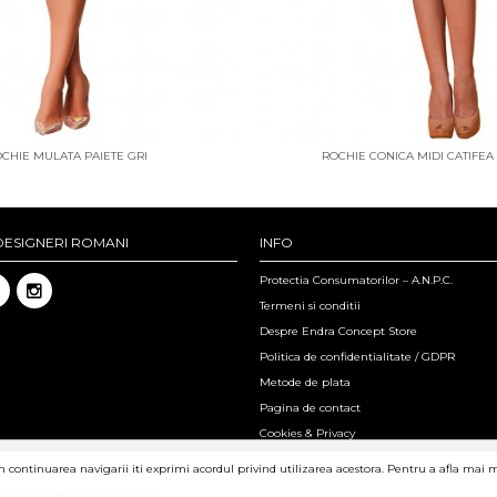
CHIE MULATA PAIETE GRI
ROCHIE CONICA MIDI CATIFE
DESIGNERI ROMANI
INFO
Protectia Consumatorilor – A.N.P.C.
Termeni si conditii
Despre Endra Concept Store
Politica de confidentialitate / GDPR
Metode de plata
Pagina de contact
Cookies & Privacy
in continuarea navigarii iti exprimi acordul privind utilizarea acestora. Pentru a afla mai 
eserved.
Professional Product