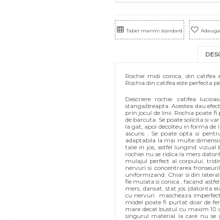
Tabel marimi standard
Adauga 
DES
Rochie midi conica, din catifea
Rochia din catifea este perfecta p
Descriere rochie: catifea luci
stanga/dreapta. Acestea dau efect
prin jocul de linii. Rochia poate f
de barcuta. Se poate solicita si va
la gat, apoi decolteu in forma de 
ascuns . Se poate opta si pentru
adaptabila la mai multe dimensiun
talie in jos, astfel lungind vizual
rochiei nu se ridica la mers datori
mulajul perfect al corpului, trid
nervuri si concentrarea fronseurilor
uniformizand. Chiar si din lateral
fie mulata si conica , facand astfel
mers, dansat, stat jos (datorita el
cu nervuri mascheaza imperfecti
model poate fi purtat doar de fe
mare decat bustul cu maxim 10 cm.
singurul material la care nu se 