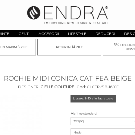
MINTE
GENTI
ACCESORII
LIFESTYLE
REDUCERI
DESI
5%
DISCOUN
3
14
I IN MAXIM
ZILE
RETUR IN
ZILE
NEWS
ROCHIE MIDI CONICA CATIFEA BEIGE
DESIGNER:
CIELLE COUTURE
Cod:
CLCTR-518-1601F
Livrare: 8-10 zile lucratoare
Marime standard:
3XS(30)
Nude