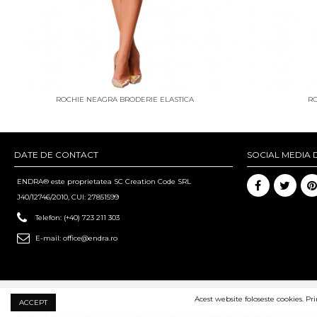
ROCHIE NEAGRA BRODERIE ELASTICA
RO
DATE DE CONTACT
SOCIAL MEDIA 
ENDRA® este proprietatea SC Creation Code SRL
J40/12746/2010, CUI: 27851599
Telefon:
(+40) 723 211 303
E-mail:
office@endra.ro
Acest website foloseste cookies. Pr
ACCEPT
Hosted & Powered by Creation Code since 2011. Copyright 2015 ENDRA® All Rights R