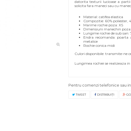
datorita texturii lucioase a part
solicita fara maneci sau cu maneci 
Material: catifea elastica
Compozitie: 60% poliester, 
Marime rochie poza: XS
Dimensiuni manechin poza: X
Lungime rochie de sub san:
Endra recomanda: poarta a
metalice
Rochie conica midi
Culori disponibile: transmite-ne ce 
Lungimea rochiei se realizeaza in 
Pentru comenzi telefonice sau in
TWEET
DISTRIBUIŢI
GO