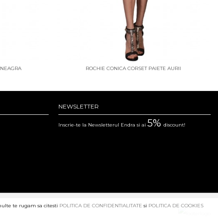
A NEAGRA
ROCHIE CONICA CORSET PAIETE AURII
NEWSLETTER
5%
Inscrie-te la Newsletterul Endra si ai
discount!
multe te rugam sa citesti
POLITICA DE CONFIDENTIALITATE
si
POLITICA DE COOKIES