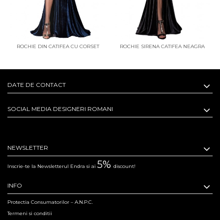
ROCHIE SIRENA CATIFEA NEAGRA
ROCHIE LUNGA CATIFEA ROSIE
ROCH
DATE DE CONTACT
SOCIAL MEDIA DESIGNERI ROMANI
NEWSLETTER
5%
Inscrie-te la Newsletterul Endra si ai
discount!
INFO
Protectia Consumatorilor – A.N.P.C.
Termeni si conditii