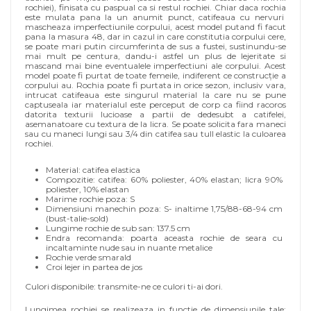
rochiei), finisata cu paspual ca si restul rochiei. Chiar daca rochia
este mulata pana la un anumit punct, catifeaua cu nervuri
mascheaza imperfectiunile corpului, acest model putand fi facut
pana la masura 48, dar in cazul in care constitutia corpului cere,
se poate mari putin circumferinta de sus a fustei, sustinundu-se
mai mult pe centura, dandu-i astfel un plus de lejeritate si
mascand mai bine eventualele imperfectiuni ale corpului. Acest
model poate fi purtat de toate femeile, indiferent ce construcție a
corpului au. Rochia poate fi purtata in orice sezon, inclusiv vara,
intrucat catifeaua este singurul material la care nu se pune
captuseala iar materialul este perceput de corp ca fiind racoros
datorita texturii lucioase a partii de dedesubt a catifelei,
asemanatoare cu textura de la licra. Se poate solicita fara maneci
sau cu maneci lungi sau 3/4 din catifea sau tull elastic la culoarea
rochiei.
Material: catifea elastica
Compozitie: catifea: 60% poliester, 40% elastan; licra 90%
poliester, 10% elastan
Marime rochie poza: S
Dimensiuni manechin poza: S- inaltime 1,75/88-68-94 cm
(bust-talie-sold)
Lungime rochie de sub san: 137.5 cm
Endra recomanda: poarta aceasta rochie de seara cu
incaltaminte nude sau in nuante metalice
Rochie verde smarald
Croi lejer in partea de jos
Culori disponibile: transmite-ne ce culori ti-ai dori.
Lungimea rochiei se realizeaza in functie de dimensiunile tale: