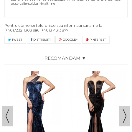
bust-talie-solduri-inaltime
Pentru comenzi telefonice sau informatii suna-ne la
(+40)723211303
sau
(+40)314313877
TWEET
DISTRIBUIŢI
GOOGLE+
PINTEREST
RECOMANDAM ▼