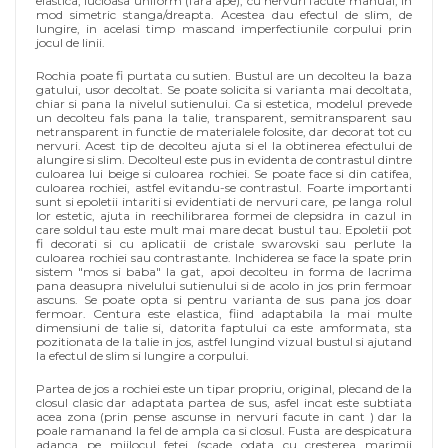
elastica, lucioasa uniform (fara ape), cu nervuri facute manual, in
mod simetric stanga/dreapta. Acestea dau efectul de slim, de
lungire, in acelasi timp mascand imperfectiunile corpului prin
jocul de linii.
Rochia poate fi purtata cu sutien. Bustul are un decolteu la baza
gatului, usor decoltat. Se poate solicita si varianta mai decoltata,
chiar si pana la nivelul sutienului. Ca si estetica, modelul prevede
un decolteu fals pana la talie, transparent, semitransparent sau
netransparent in functie de materialele folosite, dar decorat tot cu
nervuri. Acest tip de decolteu ajuta si el la obtinerea efectului de
alungire si slim. Decolteul este pus in evidenta de contrastul dintre
culoarea lui beige si culoarea rochiei. Se poate face si din catifea,
culoarea rochiei, astfel evitandu-se contrastul. Foarte importanti
sunt si epoletii intariti si evidentiati de nervuri care, pe langa rolul
lor estetic, ajuta in reechilibrarea formei de clepsidra in cazul in
care soldul tau este mult mai mare decat bustul tau. Epoletii pot
fi decorati si cu aplicatii de cristale swarovski sau perlute la
culoarea rochiei sau contrastante. Inchiderea se face la spate prin
sistem "mos si baba" la gat, apoi decolteu in forma de lacrima
pana deasupra nivelului sutienului si de acolo in jos prin fermoar
ascuns. Se poate opta si pentru varianta de sus pana jos doar
fermoar. Centura este elastica, fiind adaptabila la mai multe
dimensiuni de talie si, datorita faptului ca este amformata, sta
pozitionata de la talie in jos, astfel lungind vizual bustul si ajutand
la efectul de slim si lungire a corpului.
Partea de jos a rochiei este un tipar propriu, original, plecand de la
closul clasic dar adaptata partea de sus, asfel incat este subtiata
acea zona (prin pense ascunse in nervuri facute in cant ) dar la
poale ramanand la fel de ampla ca si closul. Fusta are despicatura
adanca pe mijlocul fetei (scade odata cu cresterea marimii