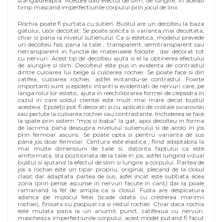
stanga/dreapta. Acestea dau efectul de slim, de lungire, in acelasi
timp mascand imperfectiunile corpului prin jocul de linii.
Rochia poate fi purtata cu sutien. Bustul are un decolteu la baza
gatului, usor decoltat. Se poate solicita si varianta mai decoltata,
chiar si pana la nivelul sutienului. Ca si estetica, modelul prevede
un decolteu fals pana la talie , transparent, semitransparent sau
netransparent in functie de materialele folosite , dar decorat tot
cu nervuri. Acest tip de decolteu ajuta si el la obtinerea efectului
de alungire si slim. Decolteul este pus in evidenta de contrastul
dintre culoarea lui beige si culoarea rochiei. Se poate face si din
catifea, culoarea rochiei, astfel evitandu-se contrastul. Foarte
importanti sunt si epoletii intariti si evidentiati de nervuri care, pe
langa rolul lor estetic, ajuta in reechilibrarea formei de clepsidra in
cazul in care soldul clientei este mult mai mare decat bustul
acesteia. Epoleții pot fi decorati si cu aplicatii de cristale swarovski
sau perlute la culoarea rochiei sau contrastante. Inchiderea se face
la spate prin sistem "mos si baba" la gat, apoi decolteu in forma
de lacrima pana deasupra nivelului sutienului si de acolo in jos
prin fermoar ascuns. Se poate opta si pentru varianta de sus
pana jos doar fermoar. Centura este elastica , fiind adaptabila la
mai multe dimensiuni de talie si, datorita faptului ca este
amformata, sta pozitionata de la talie in jos, astfel lungind vizual
bustul si ajutand la efectul de slim si lungire a corpului. Partea de
jos a rochiei este un tipar propriu, original, plecand de la closul
clasic dar adaptata partea de sus, asfel incat este subtiata acea
zona (prin pense ascunse in nervuri facute in cant) dar la poale
ramanand la fel de ampla ca si closul. Fusta are despicatura
adanca pe mijlocul fetei (scade odata cu cresterea marimii
rochiei), finisata cu paspual ca si restul rochiei. Chiar daca rochia
este mulata pana la un anumit punct, catifeaua cu nervuri
mascheaza imperfectiunile corpului, acest model putand fi facut