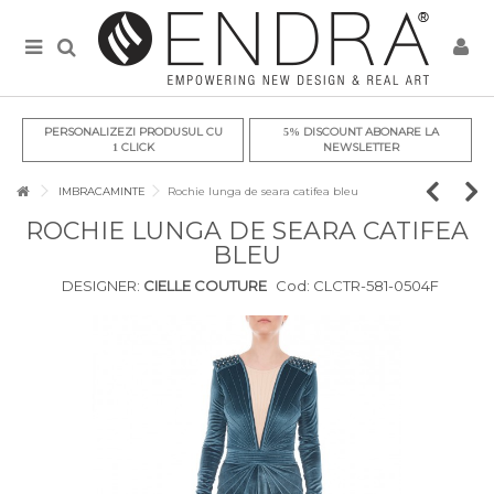
PERSONALIZEZI PRODUSUL CU
DISCOUNT ABONARE LA
5%
CLICK
NEWSLETTER
1
IMBRACAMINTE
Rochie lunga de seara catifea bleu
ROCHIE LUNGA DE SEARA CATIFEA
BLEU
DESIGNER:
CIELLE COUTURE
Cod:
CLCTR-581-0504F