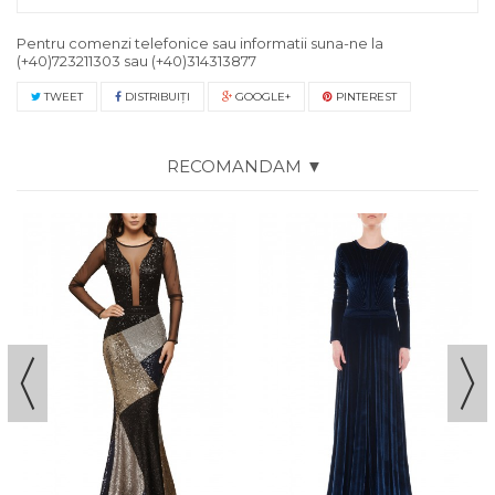
Pentru comenzi telefonice sau informatii suna-ne la
(+40)723211303
sau
(+40)314313877
TWEET
DISTRIBUIŢI
GOOGLE+
PINTEREST
RECOMANDAM ▼