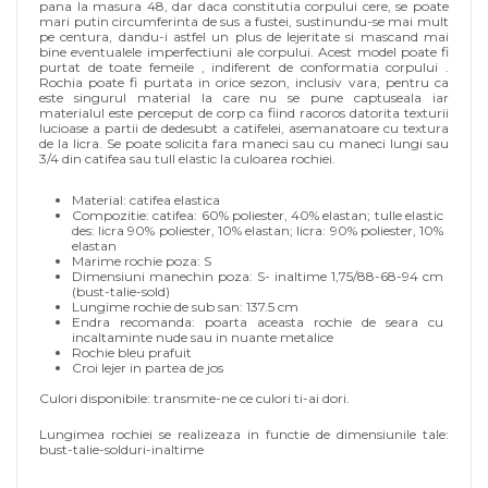
pana la masura 48, dar daca constitutia corpului cere, se poate
mari putin circumferinta de sus a fustei, sustinundu-se mai mult
pe centura, dandu-i astfel un plus de lejeritate si mascand mai
bine eventualele imperfectiuni ale corpului. Acest model poate fi
purtat de toate femeile , indiferent de conformatia corpului .
Rochia poate fi purtata in orice sezon, inclusiv vara, pentru ca
este singurul material la care nu se pune captuseala iar
materialul este perceput de corp ca fiind racoros datorita texturii
lucioase a partii de dedesubt a catifelei, asemanatoare cu textura
de la licra. Se poate solicita fara maneci sau cu maneci lungi sau
3/4 din catifea sau tull elastic la culoarea rochiei.
Material: catifea elastica
Compozitie: catifea: 60% poliester, 40% elastan; tulle elastic
des: licra 90% poliester, 10% elastan; licra: 90% poliester, 10%
elastan
Marime rochie poza: S
Dimensiuni manechin poza: S- inaltime 1,75/88-68-94 cm
(bust-talie-sold)
Lungime rochie de sub san: 137.5 cm
Endra recomanda: poarta aceasta rochie de seara cu
incaltaminte nude sau in nuante metalice
Rochie bleu prafuit
Croi lejer in partea de jos
Culori disponibile: transmite-ne ce culori ti-ai dori.
Lungimea rochiei se realizeaza in functie de dimensiunile tale:
bust-talie-solduri-inaltime