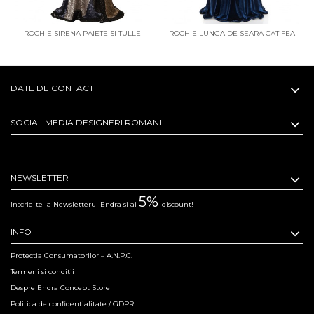
ROCHIE SIRENA PAIETE SI TULLE
ROCHIE LUNGA DE SEARA CATIFEA
OSCAR
BLEUMARIN
DATE DE CONTACT
SOCIAL MEDIA DESIGNERI ROMANI
NEWSLETTER
5%
Inscrie-te la Newsletterul Endra si ai
discount!
INFO
Protectia Consumatorilor – A.N.P.C.
Termeni si conditii
Despre Endra Concept Store
Politica de confidentialitate / GDPR