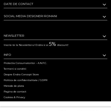
DATE DE CONTACT
SOCIAL MEDIA DESIGNERI ROMANI
NEWSLETTER
5%
Inscrie-te la Newsletterul Endra si ai
discount!
INFO
Protectia Consumatorilor – A.N.P.C.
Termeni si conditii
Despre Endra Concept Store
Politica de confidentialitate / GDPR
Metode de plata
Pagina de contact
Cookies & Privacy