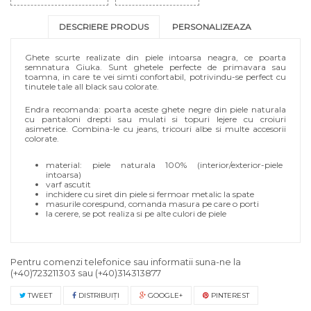
DESCRIERE PRODUS
PERSONALIZEAZA
Ghete scurte realizate din piele intoarsa neagra, ce poarta
semnatura Giuka. Sunt ghetele perfecte de primavara sau
toamna, in care te vei simti confortabil, potrivindu-se perfect cu
tinutele tale all black sau colorate.
Endra recomanda: poarta aceste ghete negre din piele naturala
cu pantaloni drepti sau mulati si topuri lejere cu croiuri
asimetrice. Combina-le cu jeans, tricouri albe si multe accesorii
colorate.
material: piele naturala 100% (interior/exterior-piele
intoarsa)
varf ascutit
inchidere cu siret din piele si fermoar metalic la spate
masurile corespund, comanda masura pe care o porti
la cerere, se pot realiza si pe alte culori de piele
Pentru comenzi telefonice sau informatii suna-ne la
(+40)723211303
sau
(+40)314313877
TWEET
DISTRIBUIŢI
GOOGLE+
PINTEREST