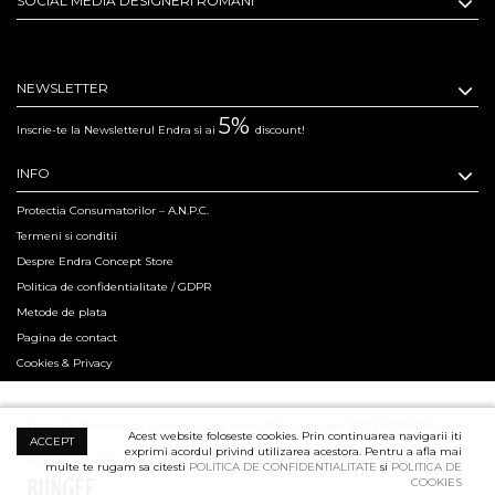
SOCIAL MEDIA DESIGNERI ROMANI
NEWSLETTER
5%
Inscrie-te la Newsletterul Endra si ai
discount!
INFO
Protectia Consumatorilor – A.N.P.C.
Termeni si conditii
Despre Endra Concept Store
Politica de confidentialitate / GDPR
Metode de plata
Pagina de contact
Cookies & Privacy
Hosted & Powered by Creation Code since 2011. Copyright 2015 ENDRA® All
Acest website foloseste cookies. Prin continuarea navigarii iti
ACCEPT
exprimi acordul privind utilizarea acestora. Pentru a afla mai
Rights Reserved.
Professional Product Photography Services ensured by
multe te rugam sa citesti
POLITICA DE CONFIDENTIALITATE
si
POLITICA DE
COOKIES