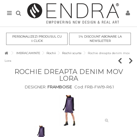
PERSONALIZEZI PRODUSUL CU
DISCOUNT ABONARE LA
5%
CLICK
NEWSLETTER
1
IMBRACAMINTE
Rochii
Rochii scurte
Rochie dreapta denim mov
Lora
ROCHIE DREAPTA DENIM MOV
LORA
DESIGNER:
FRAMBOISE
Cod:
FRB-FW19-R6.1