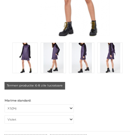
Termen productie: 6-8 zile lucratoare
Marime standard: