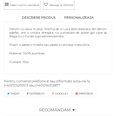
Tabel marimi standard
Adauga la Wishlist
DESCRIERE PRODUS
PERSONALIZEAZA
Denim cu ceva in plus. Rochia de zi Lora este realizata din denim
sidefat, are o croiala dreapta, cu jumatate de spate gol care se
leaga cu o funda supradimensionata.
Poart-o peste o maleta sau peste o camasa masculina.
Material: 100% bumbac
Culoare: Mov
Pentru comenzi telefonice sau informatii suna-ne la
(+40)723211303
sau
(+40)314313877
TWEET
DISTRIBUIŢI
GOOGLE+
PINTEREST
RECOMANDAM ▼