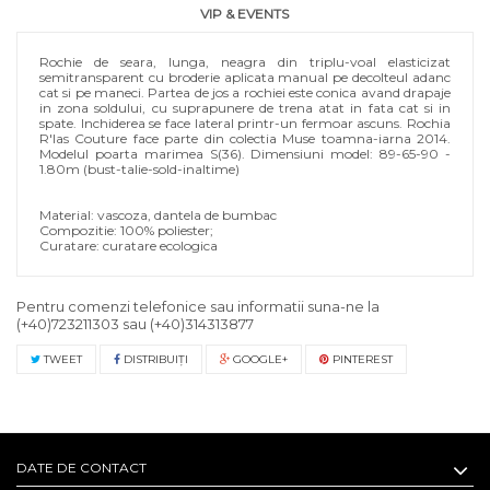
VIP & EVENTS
Rochie de seara, lunga, neagra din triplu-voal elasticizat
semitransparent cu broderie aplicata manual pe decolteul adanc
cat si pe maneci. Partea de jos a rochiei este conica avand drapaje
in zona soldului, cu suprapunere de trena atat in fata cat si in
spate. Inchiderea se face lateral printr-un fermoar ascuns. Rochia
R'Ias Couture face parte din colectia Muse toamna-iarna 2014.
Modelul poarta marimea S(36). Dimensiuni model: 89-65-90 -
1.80m (bust-talie-sold-inaltime)
Material: vascoza, dantela de bumbac
Compozitie: 100% poliester;
Curatare: curatare ecologica
Pentru comenzi telefonice sau informatii suna-ne la
(+40)723211303
sau
(+40)314313877
TWEET
DISTRIBUIŢI
GOOGLE+
PINTEREST
DATE DE CONTACT