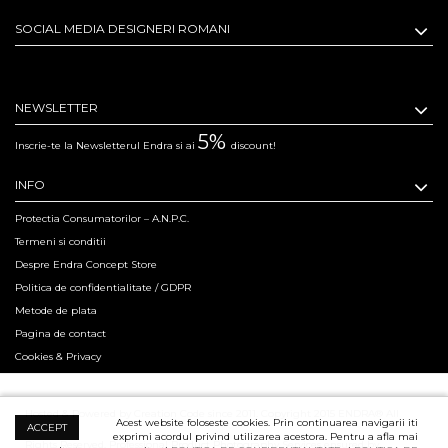
SOCIAL MEDIA DESIGNERI ROMANI
NEWSLETTER
5%
Inscrie-te la Newsletterul Endra si ai
discount!
INFO
Protectia Consumatorilor – A.N.P.C.
Termeni si conditii
Despre Endra Concept Store
Politica de confidentialitate / GDPR
Metode de plata
Pagina de contact
Cookies & Privacy
Hosted & Powered by Creation Code since 2011. Copyright 2015 ENDRA® All
Acest website foloseste cookies. Prin continuarea navigarii iti
ACCEPT
exprimi acordul privind utilizarea acestora. Pentru a afla mai
Rights Reserved.
Professional Product Photography Services ensured by