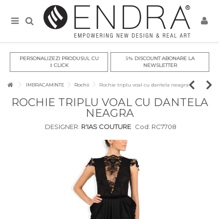
PERSONALIZEZI PRODUSUL CU
DISCOUNT ABONARE LA
5%
CLICK
NEWSLETTER
1
IMBRACAMINTE
Rochii
Rochie triplu voal cu dantela neagra
ROCHIE TRIPLU VOAL CU DANTELA
NEAGRA
DESIGNER:
R'IAS COUTURE
Cod:
RC7708