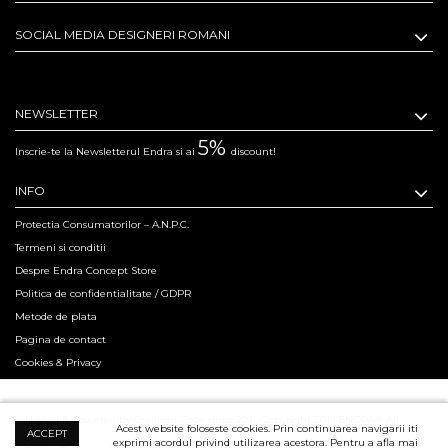
SOCIAL MEDIA DESIGNERI ROMANI
NEWSLETTER
5%
Inscrie-te la Newsletterul Endra si ai
discount!
INFO
Protectia Consumatorilor – A.N.P.C.
Termeni si conditii
Despre Endra Concept Store
Politica de confidentialitate / GDPR
Metode de plata
Pagina de contact
Cookies & Privacy
Hosted & Powered by Creation Code since 2011. Copyright 2015 ENDRA® All
Acest website foloseste cookies. Prin continuarea navigarii iti
ACCEPT
exprimi acordul privind utilizarea acestora. Pentru a afla mai