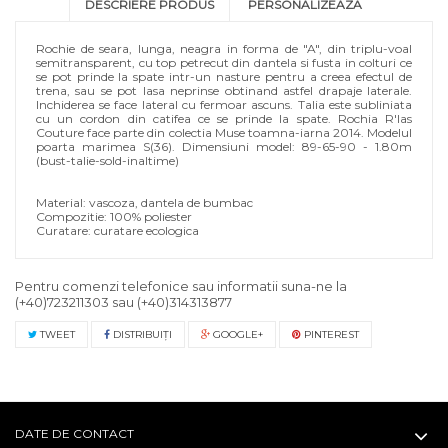
DESCRIERE PRODUS
PERSONALIZEAZA
Rochie de seara, lunga, neagra in forma de "A", din triplu-voal
semitransparent, cu top petrecut din dantela si fusta in colturi ce
se pot prinde la spate intr-un nasture pentru a creea efectul de
trena, sau se pot lasa neprinse obtinand astfel drapaje laterale.
Inchiderea se face lateral cu fermoar ascuns. Talia este subliniata
cu un cordon din catifea ce se prinde la spate. Rochia R'Ias
Couture face parte din colectia Muse toamna-iarna 2014. Modelul
poarta marimea S(36). Dimensiuni model: 89-65-90 - 1.80m
(bust-talie-sold-inaltime)
Material: vascoza, dantela de bumbac
Compozitie: 100% poliester
Curatare: curatare ecologica
Pentru comenzi telefonice sau informatii suna-ne la
(+40)723211303
sau
(+40)314313877
TWEET
DISTRIBUIŢI
GOOGLE+
PINTEREST
DATE DE CONTACT