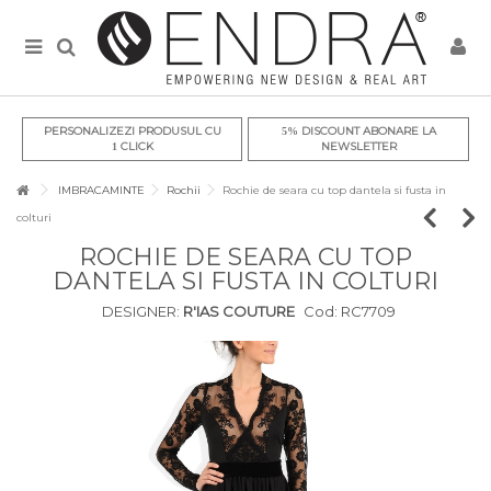
PERSONALIZEZI PRODUSUL CU
DISCOUNT ABONARE LA
5%
CLICK
NEWSLETTER
1
IMBRACAMINTE
Rochii
Rochie de seara cu top dantela si fusta in
colturi
ROCHIE DE SEARA CU TOP
DANTELA SI FUSTA IN COLTURI
DESIGNER:
R'IAS COUTURE
Cod:
RC7709