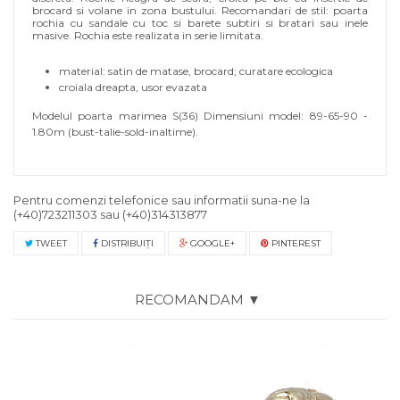
brocard si volane in zona bustului. Recomandari de stil: poarta
rochia cu sandale cu toc si barete subtiri si bratari sau inele
masive. Rochia este realizata in serie limitata.
material: satin de matase, brocard; curatare ecologica
croiala dreapta, usor evazata
Modelul poarta marimea S(36) Dimensiuni model: 89-65-90 -
1.80m (bust-talie-sold-inaltime).
Pentru comenzi telefonice sau informatii suna-ne la
(+40)723211303
sau
(+40)314313877
TWEET
DISTRIBUIŢI
GOOGLE+
PINTEREST
RECOMANDAM ▼