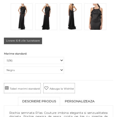
Livrare: 6-8 zile lucratoare
Marime standard:
Tabel marimi standard
Adauga la Wishlist
DESCRIERE PRODUS
PERSONALIZEAZA
Rochia semnata R'Ias Couture imbina eleganta si senzualitatea
discreta. Rochie neagra de seara, croita pe bie cu insertie de