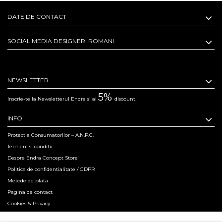
DATE DE CONTACT
SOCIAL MEDIA DESIGNERI ROMANI
NEWSLETTER
5%
Inscrie-te la Newsletterul Endra si ai
discount!
INFO
Protectia Consumatorilor – A.N.P.C.
Termeni si conditii
Despre Endra Concept Store
Politica de confidentialitate / GDPR
Metode de plata
Pagina de contact
Cookies & Privacy