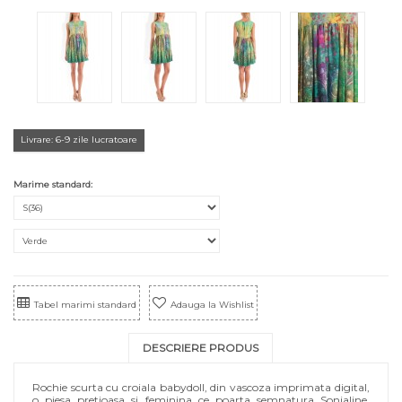
Livrare: 6-9 zile lucratoare
Marime standard:
Tabel marimi standard
Adauga la Wishlist
DESCRIERE PRODUS
Rochie scurta cu croiala babydoll, din vascoza imprimata digital,
o piesa pretioasa si feminina ce poarta semnatura Sonjaline.