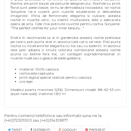
Rochia are print bazat pe picturile designerului. Rochiile cu print
floral sunt piese clasice, ce nu se demodeaza nicioadata. Iar rochia
Sonjaline ne-a cucerit prin culorile exuberante si delicatetea
imaginilor.
Plina de femininate, eleganta si culoare, aceasta
rochie in nuante verzi, cu insertii multicolore, este o adevarata
opera de arta.
Cele mai potrivite cuvinte pentru rochia Sonjaline:
"The perfect clothes for your inner beauty..."
Endra iti recomanda sa ai in garderoba aceasta rochie pretioasa
pe care o poti purta atat in sezonul cald cat si cel rece. Poti purta
rochia cu incaltaminte eleganta cu toc sau cu balerini. In sezonul
rece poti adopta o tinuta colorata combinand aceasta rochie
scurta cu botine fara toc, un cardigan supradimensionat in
nuante nude sau o geaca de piele galbena.
material: 100% vascoza
rochia este captusita
print digital special realizat pentru vascoza
croi lejer
Modelul poarta marimea S(36).
Dimensiuni model: 88-62-93 cm
(bust-talie-sold), inaltime-1.80 m
Pentru comenzi telefonice sau informatii suna-ne la
(+40)723211303
sau
(+40)314313877
TWEET
DISTRIBUIŢI
GOOGLE+
PINTEREST