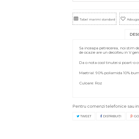
Tabel marimi standard
Adauga 
DES
Sa inceapa petrecerea, noi stim d
de ocazie are un decolteu in V gener
Da o nota cool tinutei si poart-o 
Maetrial: 90% poliamida 10% bu
Culoare: Roz
Pentru comenzi telefonice sau in
TWEET
DISTRIBUIŢI
GO