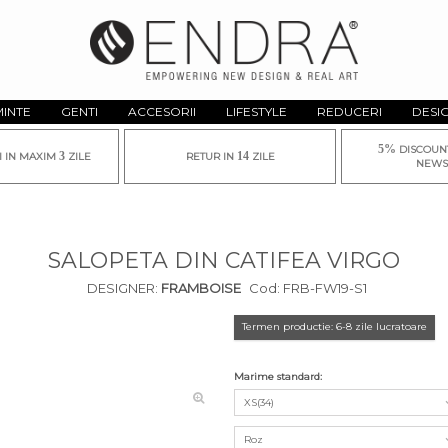
MINTE
GENTI
ACCESORII
LIFESTYLE
REDUCERI
DESI
5%
DISCOUN
3
14
I IN MAXIM
ZILE
RETUR IN
ZILE
NEWS
SALOPETA DIN CATIFEA VIRGO
DESIGNER:
FRAMBOISE
Cod:
FRB-FW19-S1
Termen productie: 6-8 zile lucratoare
Marime standard:
XS(34)
Roz