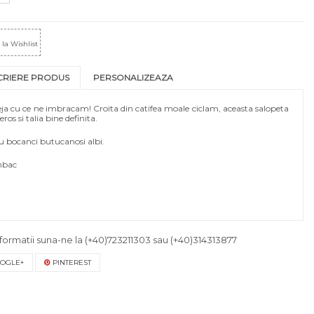
la Wishlist
CRIERE PRODUS
PERSONALIZEAZA
eja cu ce ne imbracam! Croita din catifea moale ciclam, aceasta salopeta
os si talia bine definita.
cu bocanci butucanosi albi.
mbac
formatii suna-ne la
(+40)723211303
sau
(+40)314313877
OGLE+
PINTEREST