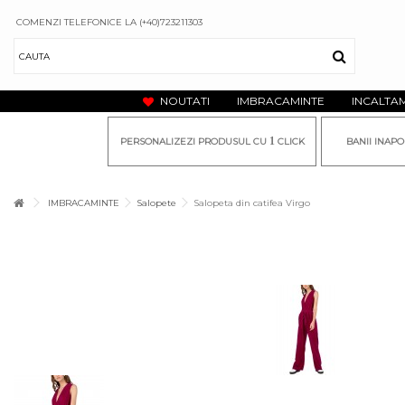
COMENZI TELEFONICE LA (+40)723211303
NOUTATI
IMBRACAMINTE
INCALTA
1
PERSONALIZEZI PRODUSUL CU
CLICK
BANII INAPO
IMBRACAMINTE
Salopete
Salopeta din catifea Virgo