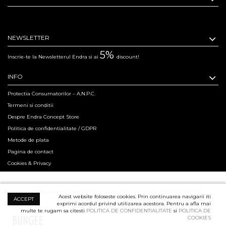
NEWSLETTER
5%
Inscrie-te la Newsletterul Endra si ai
discount!
INFO
Protectia Consumatorilor – A.N.P.C.
Termeni si conditii
Despre Endra Concept Store
Politica de confidentialitate / GDPR
Metode de plata
Pagina de contact
Cookies & Privacy
Hosted & Powered by Creation Code since 2011. Copyright 2015 ENDRA® All
Acest website foloseste cookies. Prin continuarea navigarii iti
ACCEPT
exprimi acordul privind utilizarea acestora. Pentru a afla mai
Rights Reserved.
Professional Product Photography Services ensured by
multe te rugam sa citesti
POLITICA DE CONFIDENTIALITATE
si
POLITICA DE
COOKIES