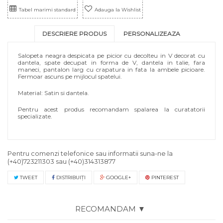
Tabel marimi standard
Adauga la Wishlist
DESCRIERE PRODUS
PERSONALIZEAZA
Salopeta neagra despicata pe picior cu decolteu in V decorat cu
dantela, spate decupat in forma de V, dantela in talie, fara
maneci, pantalon larg cu crapatura in fata la ambele picioare.
Fermoar ascuns pe mijlocul spatelui.
Material: Satin si dantela.
Pentru acest produs recomandam spalarea la curatatorii
specializate.
Pentru comenzi telefonice sau informatii suna-ne la
(+40)723211303
sau
(+40)314313877
TWEET
DISTRIBUIŢI
GOOGLE+
PINTEREST
RECOMANDAM ▼