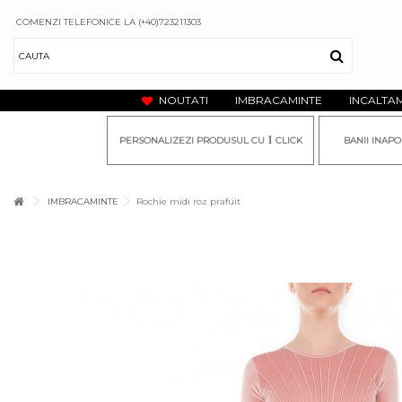
COMENZI TELEFONICE LA (+40)723211303
NOUTATI
IMBRACAMINTE
INCALTA
1
PERSONALIZEZI PRODUSUL CU
CLICK
BANII INAPO
IMBRACAMINTE
Rochie midi roz prafuit