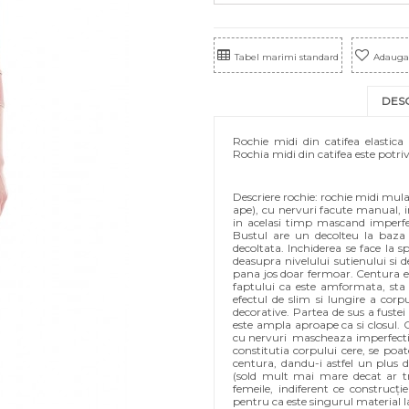
Tabel marimi standard
Adauga 
DES
Rochie midi din catifea elastic
Rochia midi din catifea este potriv
Descriere rochie: rochie midi mulata
ape), cu nervuri facute manual, i
in acelasi timp mascand imperfect
Bustul are un decolteu la baza 
decoltata. Inchiderea se face la 
deasupra nivelului sutienului si 
pana jos doar fermoar. Centura est
faptului ca este amformata, sta p
efectul de slim si lungire a corpu
decorative. Partea de sus a fustei
este ampla aproape ca si closul.
cu nervuri mascheaza imperfectiu
constitutia corpului cere, se po
centura, dandu-i astfel un plus d
(sold mult mai mare decat ar t
femeile, indiferent ce construcți
pentru ca este singurul material l