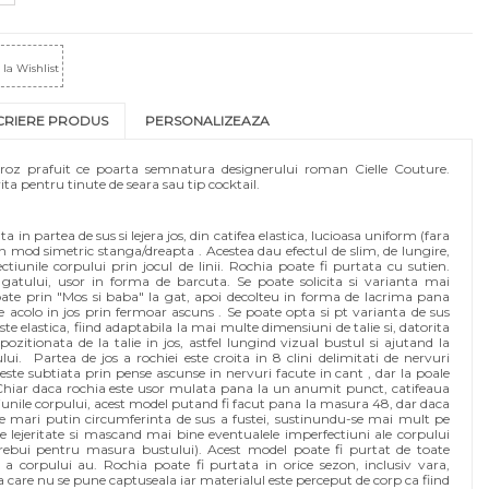
la Wishlist
CRIERE PRODUS
PERSONALIZEAZA
a roz prafuit ce poarta semnatura designerului roman Cielle Couture.
ita pentru tinute de seara sau tip cocktail.
 in partea de sus si lejera jos, din catifea elastica, lucioasa uniform (fara
n mod simetric stanga/dreapta . Acestea dau efectul de slim, de lungire,
iunile corpului prin jocul de linii. Rochia poate fi purtata cu sutien.
gatului, usor in forma de barcuta. Se poate solicita si varianta mai
spate prin "Mos si baba" la gat, apoi decolteu in forma de lacrima pana
de acolo in jos prin fermoar ascuns . Se poate opta si pt varianta de sus
e elastica, fiind adaptabila la mai multe dimensiuni de talie si, datorita
ozitionata de la talie in jos, astfel lungind vizual bustul si ajutand la
lui. Partea de jos a rochiei este croita in 8 clini delimitati de nervuri
 este subtiata prin pense ascunse in nervuri facute in cant , dar la poale
 Chiar daca rochia este usor mulata pana la un anumit punct, catifeaua
nile corpului, acest model putand fi facut pana la masura 48, dar daca
ate mari putin circumferinta de sus a fustei, sustinundu-se mai mult pe
e lejeritate si mascand mai bine eventualele imperfectiuni ale corpului
rebui pentru masura bustului). Acest model poate fi purtat de toate
e a corpului au. Rochia poate fi purtata in orice sezon, inclusiv vara,
a care nu se pune captuseala iar materialul este perceput de corp ca fiind