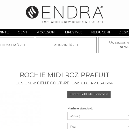
MINTE
GENTI
ACCESORII
LIFESTYLE
REDUCERI
DESI
5%
DISCOUN
3
14
I IN MAXIM
ZILE
RETUR IN
ZILE
NEWS
ROCHIE MIDI ROZ PRAFUIT
DESIGNER:
CIELLE COUTURE
Cod:
CLCTR-585-0504F
Livrare: 8-10 zile lucratoare
Marime standard:
3XS(30)
Roz