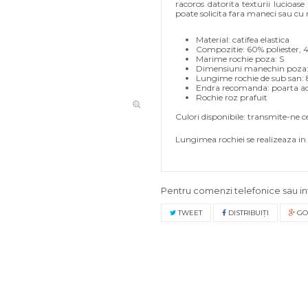
racoros datorita texturii lucioase
poate solicita fara maneci sau cu m
Material: catifea elastica
Compozitie: 60% poliester, 
Marime rochie poza: S
Dimensiuni manechin poza: S
Lungime rochie de sub san:
Endra recomanda: poarta ace
Rochie roz prafuit
Culori disponibile: transmite-ne ce 
Lungimea rochiei se realizeaza in 
Pentru comenzi telefonice sau in
TWEET
DISTRIBUIŢI
GO