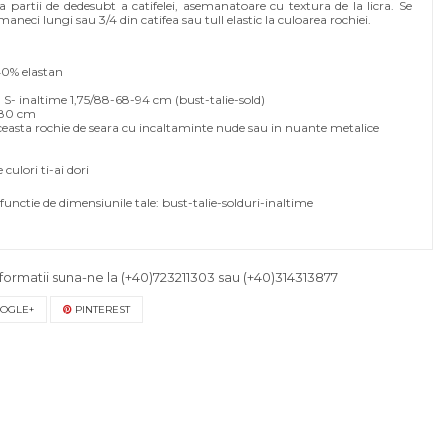
 a partii de dedesubt a catifelei, asemanatoare cu textura de la licra. Se
aneci lungi sau 3/4 din catifea sau tull elastic la culoarea rochiei.
40% elastan
- inaltime 1,75/88-68-94 cm (bust-talie-sold)
 80 cm
asta rochie de seara cu incaltaminte nude sau in nuante metalice
culori ti-ai dori
functie de dimensiunile tale: bust-talie-solduri-inaltime
formatii suna-ne la
(+40)723211303
sau
(+40)314313877
OGLE+
PINTEREST