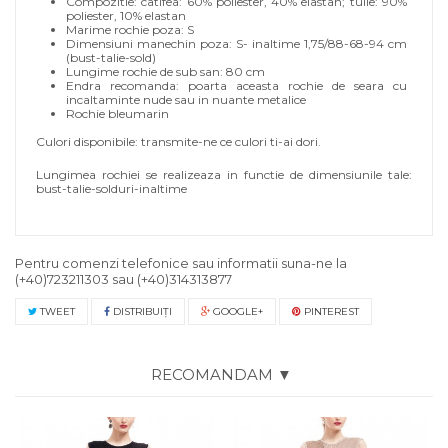
Compozitie: catifea: 60% poliester, 40% elastan; tulle: 90%
poliester, 10% elastan
Marime rochie poza: S
Dimensiuni manechin poza: S- inaltime 1,75/88-68-94 cm
(bust-talie-sold)
Lungime rochie de sub san: 80 cm
Endra recomanda: poarta aceasta rochie de seara cu
incaltaminte nude sau in nuante metalice
Rochie bleumarin
Culori disponibile: transmite-ne ce culori ti-ai dori.
Lungimea rochiei se realizeaza in functie de dimensiunile tale:
bust-talie-solduri-inaltime
Pentru comenzi telefonice sau informatii suna-ne la
(+40)723211303
sau
(+40)314313877
TWEET
DISTRIBUIŢI
GOOGLE+
PINTEREST
RECOMANDAM ▼