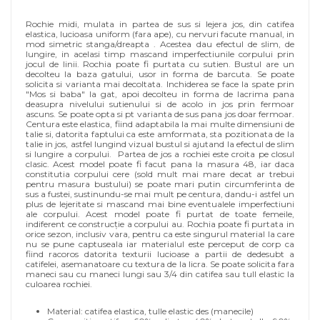
Rochie midi, mulata in partea de sus si lejera jos, din catifea
elastica, lucioasa uniform (fara ape), cu nervuri facute manual, in
mod simetric stanga/dreapta . Acestea dau efectul de slim, de
lungire, in acelasi timp mascand imperfectiunile corpului prin
jocul de linii. Rochia poate fi purtata cu sutien. Bustul are un
decolteu la baza gatului, usor in forma de barcuta. Se poate
solicita si varianta mai decoltata. Inchiderea se face la spate prin
"Mos si baba" la gat, apoi decolteu in forma de lacrima pana
deasupra nivelului sutienului si de acolo in jos prin fermoar
ascuns. Se poate opta si pt varianta de sus pana jos doar fermoar.
Centura este elastica, fiind adaptabila la mai multe dimensiuni de
talie si, datorita faptului ca este amformata, sta pozitionata de la
talie in jos, astfel lungind vizual bustul si ajutand la efectul de slim
si lungire a corpului. Partea de jos a rochiei este croita pe closul
clasic. Acest model poate fi facut pana la masura 48, iar daca
constitutia corpului cere (sold mult mai mare decat ar trebui
pentru masura bustului) se poate mari putin circumferinta de
sus a fustei, sustinundu-se mai mult pe centura, dandu-i astfel un
plus de lejeritate si mascand mai bine eventualele imperfectiuni
ale corpului. Acest model poate fi purtat de toate femeile,
indiferent ce construcție a corpului au. Rochia poate fi purtata in
orice sezon, inclusiv vara, pentru ca este singurul material la care
nu se pune captuseala iar materialul este perceput de corp ca
fiind racoros datorita texturii lucioase a partii de dedesubt a
catifelei, asemanatoare cu textura de la licra. Se poate solicita fara
maneci sau cu maneci lungi sau 3/4 din catifea sau tull elastic la
culoarea rochiei.
Material: catifea elastica, tulle elastic des (manecile)