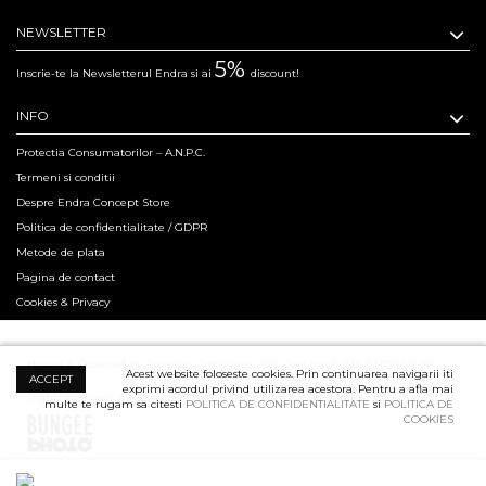
NEWSLETTER
5%
Inscrie-te la Newsletterul Endra si ai
discount!
INFO
Protectia Consumatorilor – A.N.P.C.
Termeni si conditii
Despre Endra Concept Store
Politica de confidentialitate / GDPR
Metode de plata
Pagina de contact
Cookies & Privacy
Hosted & Powered by Creation Code since 2011. Copyright 2015 ENDRA® All
Acest website foloseste cookies. Prin continuarea navigarii iti
ACCEPT
exprimi acordul privind utilizarea acestora. Pentru a afla mai
Rights Reserved.
Professional Product Photography Services ensured by
multe te rugam sa citesti
POLITICA DE CONFIDENTIALITATE
si
POLITICA DE
COOKIES