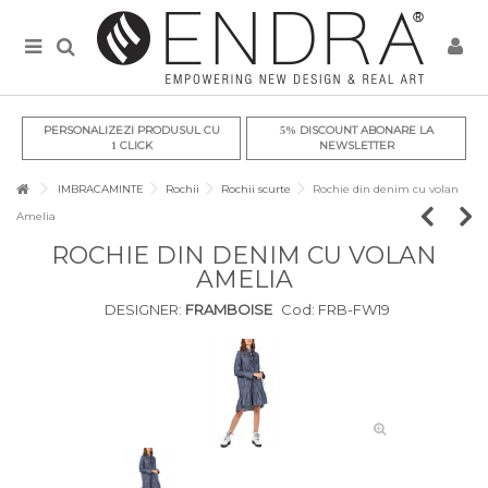
PERSONALIZEZI PRODUSUL CU
DISCOUNT ABONARE LA
5%
CLICK
NEWSLETTER
1
IMBRACAMINTE
Rochii
Rochii scurte
Rochie din denim cu volan
Amelia
ROCHIE DIN DENIM CU VOLAN
AMELIA
DESIGNER:
FRAMBOISE
Cod:
FRB-FW19