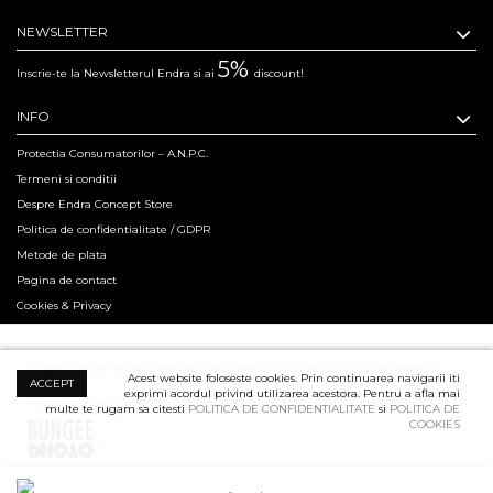
NEWSLETTER
5%
Inscrie-te la Newsletterul Endra si ai
discount!
INFO
Protectia Consumatorilor – A.N.P.C.
Termeni si conditii
Despre Endra Concept Store
Politica de confidentialitate / GDPR
Metode de plata
Pagina de contact
Cookies & Privacy
Hosted & Powered by Creation Code since 2011. Copyright 2015 ENDRA® All
Acest website foloseste cookies. Prin continuarea navigarii iti
ACCEPT
exprimi acordul privind utilizarea acestora. Pentru a afla mai
Rights Reserved.
Professional Product Photography Services ensured by
multe te rugam sa citesti
POLITICA DE CONFIDENTIALITATE
si
POLITICA DE
COOKIES