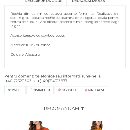
DESCRIERE PRODUS
PERSONALIZEAZA
Rochia din denim cu cateva accente feminine. Realizata din
denim gros, aceasta rochie de toamna este alegerea ideala pentru
tinuta de zi cu zi. Are pliseuri pe corp si mici panglici care se leaga
la gat.
Accesorizeaz-o cu cowboy boots.
Material: 100% bumbac
Culoare: Albastru
Pentru comenzi telefonice sau informatii suna-ne la
(+40)723211303
sau
(+40)314313877
TWEET
DISTRIBUIŢI
GOOGLE+
PINTEREST
RECOMANDAM ▼